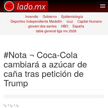
Tog
nav
Incendio
Gobierno
Epidemiología
Deportivo Independiente Medellín
cruz
Capital Humano
giovani dos santos
HBO
España
tabla general liga mx 2026
#Nota ¬ Coca-Cola
cambiará a azúcar de
caña tras petición de
Trump
">
" />
" />