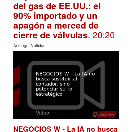
del gas de EE.UU.: el
90% importado y un
apagón a merced de
cierre de válvulas
. 20:20
Aristegui Noticias
NEGOCIOS W - La IA no busca