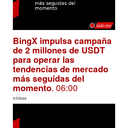
BingX impulsa campaña
de 2 millones de USDT
para operar las
tendencias de mercado
más seguidas del
momento
. 06:00
Infobae