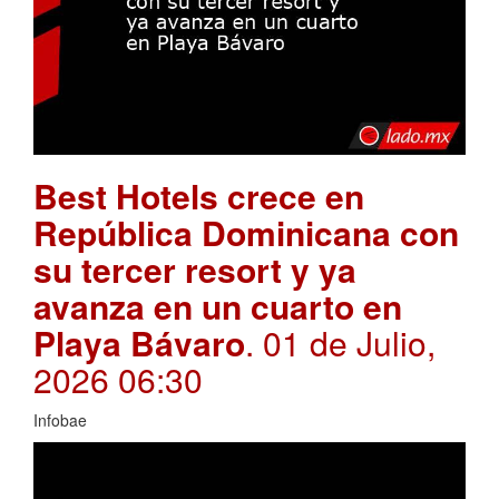
Best Hotels crece en
República Dominicana con
su tercer resort y ya
avanza en un cuarto en
Playa Bávaro
. 01 de Julio,
2026 06:30
Infobae