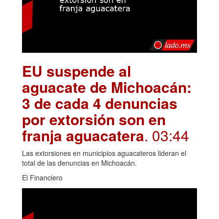
EU suspende al
aguacate de Michoacán:
3 de cada 4 denuncias
por extorsión son en
franja aguacatera
. 03:44
Las extorsiones en municipios aguacateros lideran el
total de las denuncias en Michoacán.
El Financiero