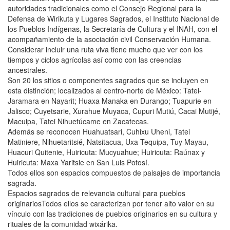
autoridades tradicionales como el Consejo Regional para la
Defensa de Wirikuta y Lugares Sagrados, el Instituto Nacional de
los Pueblos Indígenas, la Secretaría de Cultura y el INAH, con el
acompañamiento de la asociación civil Conservación Humana.
Considerar incluir una ruta viva tiene mucho que ver con los
tiempos y ciclos agrícolas así como con las creencias
ancestrales.
Son 20 los sitios o componentes sagrados que se incluyen en
esta distinción; localizados al centro-norte de México: Tatei-
Jaramara en Nayarit; Huaxa Manaka en Durango; Tuapurie en
Jalisco; Cuyetsarie, Xurahue Muyaca, Cupuri Mutiú, Cacai Mutijé,
Macuipa, Tatei Nihuetúcame en Zacatecas.
Además se reconocen Huahuatsari, Cuhixu Uheni, Tatei
Matiniere, Nihuetaritsié, Natsitacua, Uxa Tequipa, Tuy Mayau,
Huacuri Quitenie, Huiricuta: Mucyuahue; Huiricuta: Raúnax y
Huiricuta: Maxa Yaritsie en San Luis Potosí.
Todos ellos son espacios compuestos de paisajes de importancia
sagrada.
Espacios sagrados de relevancia cultural para pueblos
originariosTodos ellos se caracterizan por tener alto valor en su
vínculo con las tradiciones de pueblos originarios en su cultura y
rituales de la comunidad wixárika.