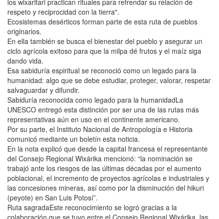
los wixaritari practican rituales para refrendar su relación de
respeto y reciprocidad con la tierra".
Ecosistemas desérticos forman parte de esta ruta de pueblos
originarios.
En ella también se busca el bienestar del pueblo y asegurar un
ciclo agrícola exitoso para que la milpa dé frutos y el maíz siga
dando vida.
Esa sabiduría espiritual se reconoció como un legado para la
humanidad: algo que se debe estudiar, proteger, valorar, respetar
salvaguardar y difundir.
Sabiduría reconocida como legado para la humanidadLa
UNESCO entregó esta distinción por ser una de las rutas más
representativas aún en uso en el continente americano.
Por su parte, el Instituto Nacional de Antropología e Historia
comunicó mediante un boletín esta noticia.
En la nota explicó que desde la capital francesa el representante
del Consejo Regional Wixárika mencionó: “la nominación se
trabajó ante los riesgos de las últimas décadas por el aumento
poblacional, el incremento de proyectos agrícolas e industriales y
las concesiones mineras, así como por la disminución del hikuri
(peyote) en San Luis Potosí”.
Ruta sagradaEste reconocimiento se logró gracias a la
colaboración que se tuvo entre el Consejo Regional Wixárika, las