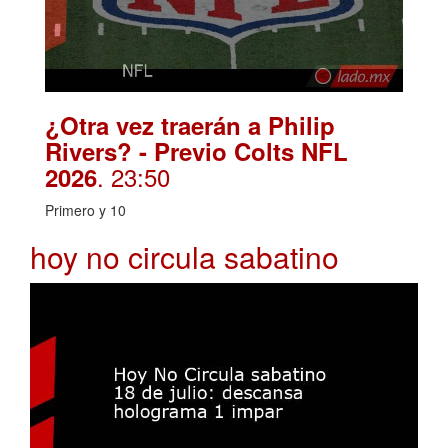
¿Otra vez traerán a Philip
Rivers? - Previo Colts NFL
. 23:50
2026
Primero y 10
hoy no circula sabatino