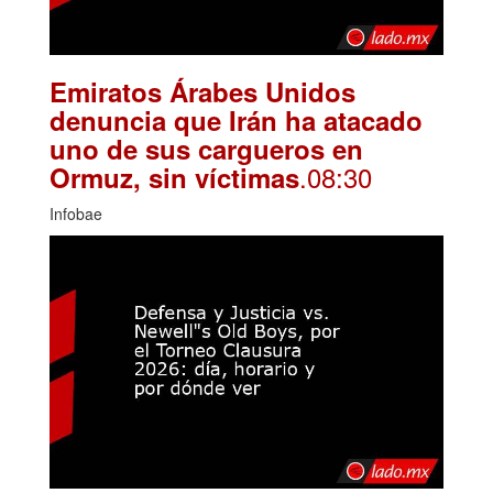
Emiratos Árabes Unidos
denuncia que Irán ha atacado
uno de sus cargueros en
.08:30
Ormuz, sin víctimas
Infobae