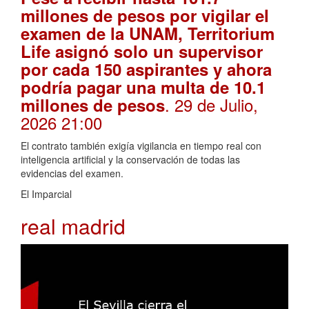
millones de pesos por vigilar el
examen de la UNAM, Territorium
Life asignó solo un supervisor
por cada 150 aspirantes y ahora
podría pagar una multa de 10.1
. 29 de Julio,
millones de pesos
2026 21:00
El contrato también exigía vigilancia en tiempo real con
inteligencia artificial y la conservación de todas las
evidencias del examen.
El Imparcial
real madrid