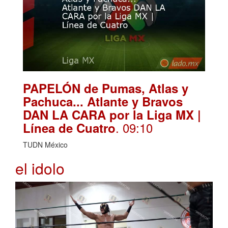
PAPELÓN de Pumas, Atlas y
Pachuca... Atlante y Bravos
DAN LA CARA por la Liga MX |
. 09:10
Línea de Cuatro
TUDN México
el idolo