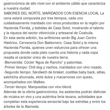
gastronómica de alto nivel con el ambiente cálido que caracteriza
a nuestra ciudad.
SABORES DEL NORTE, MARIDADOS CON ESENCIA LOCAL La
cena estará compuesta por tres tiempos, cada uno
cuidadosamente maridado con vinos producidos en la región por
Hacienda Florida, y bebidas de Casa Sotol, mostrando el talento
y la riqueza del sector vitivinícola y artesanal de Coahuila.
En esta sexta edición, los anfitriones serán Big Juan Centro
Histórico, Cervecería Don Baldomero, Casa Sotol y la misma
Hacienda Florida, quienes unen esfuerzos para ofrecer una
propuesta donde cada plato cuenta una historia y cada copa
resalta el carácter único de nuestra tierra.
-Bienvenida: Cóctel “Agua de Rancho” y palomitas.
-Primer tiempo: Chili dog y nachos, maridados con vino rosado.
-Segundo tiempo: Sándwich de brisket, costillas baby back, alitas,
salchicha ahumada, elote dulce y macarrones con queso,
acompañados con Malbec.
-Tercer tiempo: Marquesitas con vino blend.
Además de la oferta gastronómica, los asistentes podrán disfrutar
de música en vivo y una auténtica feria texana, actividades que
completan esta experiencia sensorial bajo las estrellas y entre los
árboles de la Alameda.