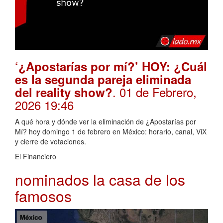
‘¿Apostarías por mí?’ HOY: ¿Cuál
es la segunda pareja eliminada
. 01 de Febrero,
del reality show?
2026 19:46
A qué hora y dónde ver la eliminación de ¿Apostarías por
Mí? hoy domingo 1 de febrero en México: horario, canal, ViX
y cierre de votaciones.
El Financiero
nominados la casa de los
famosos