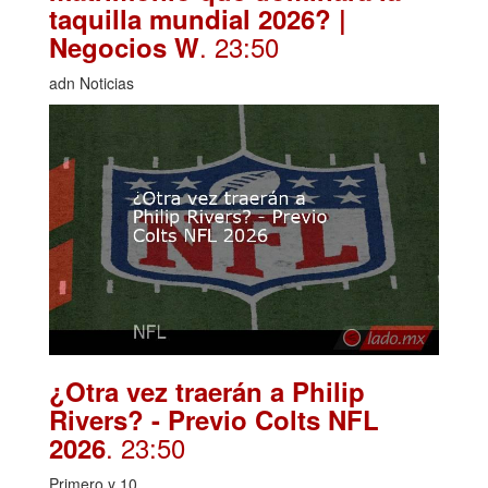
taquilla mundial 2026? |
. 23:50
Negocios W
adn Noticias
¿Otra vez traerán a Philip
Rivers? - Previo Colts NFL
. 23:50
2026
Primero y 10