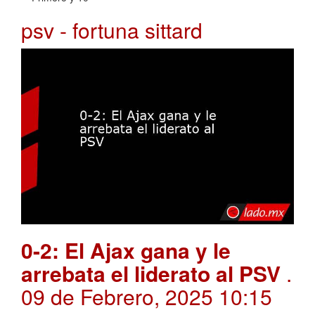
psv - fortuna sittard
0-2: El Ajax gana y le
arrebata el liderato al PSV
.
09 de Febrero, 2025 10:15