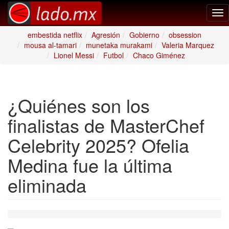
Tog
nav
embestida netflix
Agresión
Gobierno
obsession
mousa al-tamari
munetaka murakami
Valeria Marquez
Lionel Messi
Futbol
Chaco Giménez
¿Quiénes son los
finalistas de MasterChef
Celebrity 2025? Ofelia
Medina fue la última
eliminada