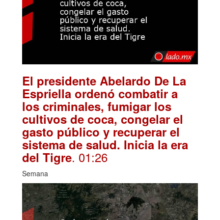
El presidente Abelardo De La
Espriella ordenó combatir a
los criminales, fumigar los
cultivos de coca, congelar el
gasto público y recuperar el
sistema de salud. Inicia la era
. 01:26
del Tigre
Semana