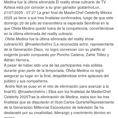
Medina fue la última eliminada El reality show culinario de TV
Azteca está por conocer a su gran ganador gcatarinoLun,
21/07/2025 - 07:27 La gran final de MasterChef Celebrity México
2025 ya tiene a sus tres finalistas confirmados, luego de que este
domingo 20 de julio se transmitiera la esperada Semifinal en la
que Ofelia Medina quedó fuera de la competencia, convirtiéndose
en la última eliminada del reality culinario.
Ofelia Medina fue la última eliminada del reality show
culinario/IG: @masterchefmx |La reconocida actriz, representante
de la Generación Disco, no logró convencer con su platillo al
exigente jurado compuesto por Poncho Cadena, Zahie Téllez y
Adrián Herrera.
A pesar de haber sido una de las participantes más sólidas
durante gran parte de la temporada, Ofelia Medina no logró
asegurar su lugar en la final, despidiéndose entre aplausos del
público y sus compañeros.
Andre Noli se puso en el reto de eliminación para avanzar a la
final/IG: @masterchefmx | Ellos son los finalistas de MasterChef
Celebrity 2025Tras la eliminación de Medina, estos son los tres
finalistas que se disputarán el título:Carlos QuirarteRepresentante
de la Generación Millennial Exconductor de televisión Se ha
destacado por su creatividad, liderazgo y crecimiento técnico en
cocina.