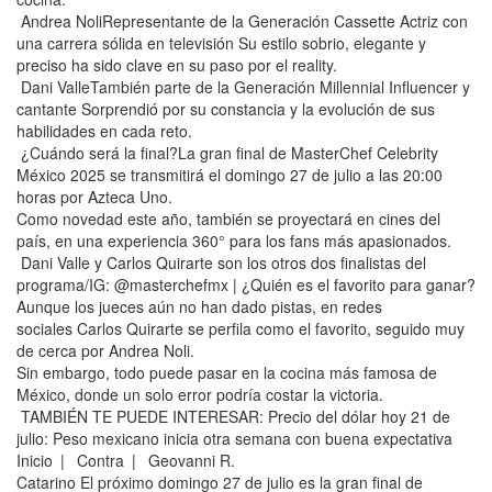
Andrea NoliRepresentante de la Generación Cassette Actriz con
una carrera sólida en televisión Su estilo sobrio, elegante y
preciso ha sido clave en su paso por el reality.
Dani ValleTambién parte de la Generación Millennial Influencer y
cantante Sorprendió por su constancia y la evolución de sus
habilidades en cada reto.
¿Cuándo será la final?La gran final de MasterChef Celebrity
México 2025 se transmitirá el domingo 27 de julio a las 20:00
horas por Azteca Uno.
Como novedad este año, también se proyectará en cines del
país, en una experiencia 360° para los fans más apasionados.
Dani Valle y Carlos Quirarte son los otros dos finalistas del
programa/IG: @masterchefmx | ¿Quién es el favorito para ganar?
Aunque los jueces aún no han dado pistas, en redes
sociales Carlos Quirarte se perfila como el favorito, seguido muy
de cerca por Andrea Noli.
Sin embargo, todo puede pasar en la cocina más famosa de
México, donde un solo error podría costar la victoria.
TAMBIÉN TE PUEDE INTERESAR: Precio del dólar hoy 21 de
julio: Peso mexicano inicia otra semana con buena expectativa
Inicio | Contra | Geovanni R.
Catarino El próximo domingo 27 de julio es la gran final de