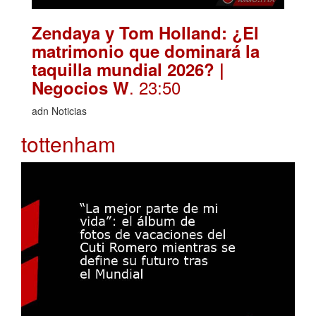
Zendaya y Tom Holland: ¿El
matrimonio que dominará la
taquilla mundial 2026? |
. 23:50
Negocios W
adn Noticias
tottenham