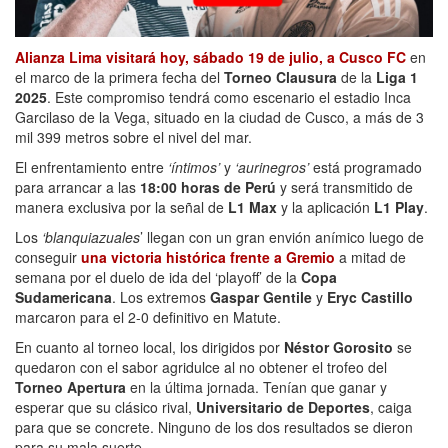
Alianza Lima visitará hoy, sábado 19 de julio, a Cusco FC
en
el marco de la primera fecha del
Torneo Clausura
de la
Liga 1
2025
. Este compromiso tendrá como escenario el estadio Inca
Garcilaso de la Vega, situado en la ciudad de Cusco, a más de 3
mil 399 metros sobre el nivel del mar.
El enfrentamiento entre
‘íntimos’
y
‘aurinegros’
está programado
para arrancar a las
18:00 horas de Perú
y será transmitido de
manera exclusiva por la señal de
L1 Max
y la aplicación
L1 Play
.
Los
‘blanquiazuales
’ llegan con un gran envión anímico luego de
conseguir
una victoria histórica frente a Gremio
a mitad de
semana por el duelo de ida del ‘playoff’ de la
Copa
Sudamericana
. Los extremos
Gaspar Gentile
y
Eryc Castillo
marcaron para el 2-0 definitivo en Matute.
En cuanto al torneo local, los dirigidos por
Néstor Gorosito
se
quedaron con el sabor agridulce al no obtener el trofeo del
Torneo Apertura
en la última jornada. Tenían que ganar y
esperar que su clásico rival,
Universitario de Deportes
, caiga
para que se concrete. Ninguno de los dos resultados se dieron
para su mala suerte.