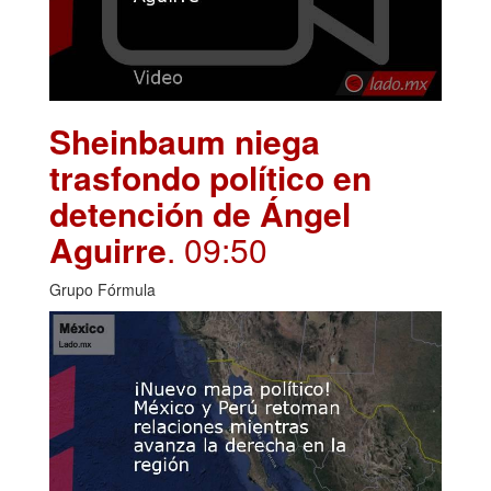
Sheinbaum niega
trasfondo político en
detención de Ángel
Aguirre
. 09:50
Grupo Fórmula