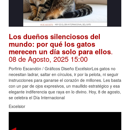
Los dueños silenciosos del
mundo: por qué los gatos
.
merecen un día solo para ellos
08 de Agosto, 2025 15:00
Porfirio Escandón / Gráficos Diseño ExcélsiorLos gatos no
necesitan ladrar, saltar en círculos, ir por la pelota, ni seguir
instrucciones para ganarse el corazón de millones. Les basta
con un par de ojos expresivos, un maullido estratégico y esa
elegante indiferencia que raya en lo divino. Hoy, 8 de agosto,
se celebra el Día Internacional
Excelsior