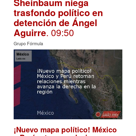
Sheinbaum niega
trasfondo político en
detención de Ángel
Aguirre
. 09:50
Grupo Fórmula
¡Nuevo mapa político! México