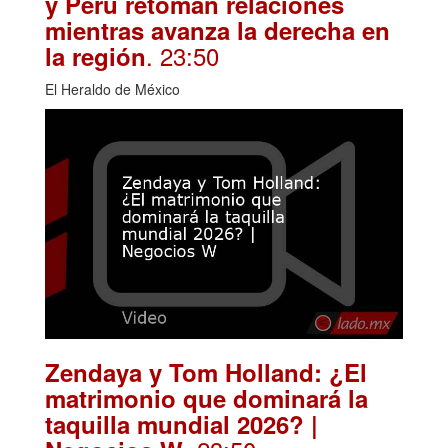
y Perú retoman relaciones
mientras avanza la derecha en
. 23:50
la región
El Heraldo de México
Zendaya y Tom Holland: ¿El
matrimonio que dominará la
taquilla mundial 2026? |