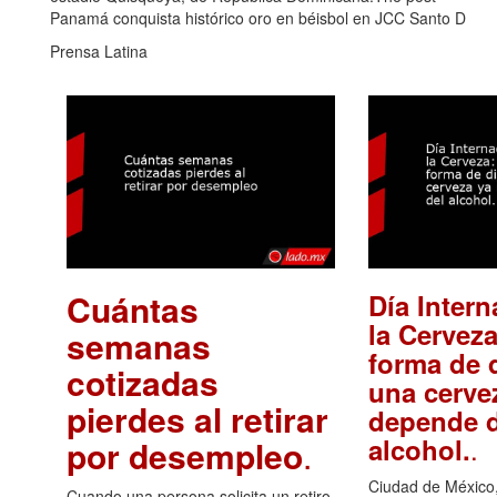
Panamá conquista histórico oro en béisbol en JCC Santo D
Prensa Latina
Cuántas
Día Intern
la Cerveza
semanas
forma de d
cotizadas
una cerve
pierdes al retirar
depende d
.
alcohol.
por desempleo
.
Ciudad de México,
Cuando una persona solicita un retiro