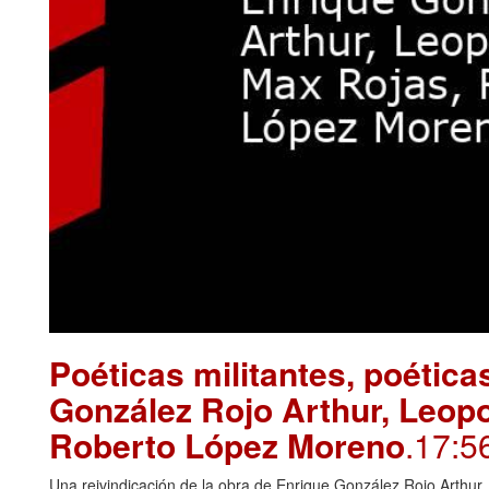
Poéticas militantes, poétic
González Rojo Arthur, Leopo
Roberto López Moreno
.17:5
Una reivindicación de la obra de Enrique González Rojo Arthu