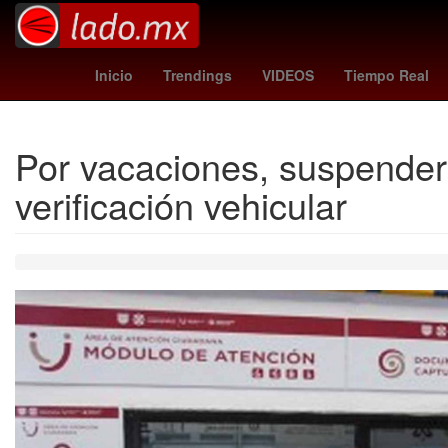
Henipavirus
Estética
Inicio
Trendings
VIDEOS
Tiempo Real
Por vacaciones, suspender
verificación vehicular