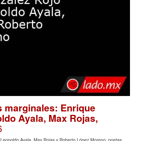
as marginales: Enrique
ldo Ayala, Max Rojas,
6
r, Leopoldo Ayala, Max Rojas y Roberto López Moreno, poetas