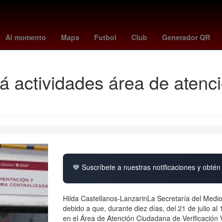
peppa pig
rockets
swag 2
Pago
HBO
Empresa
florian m
Al momento
Mapa
Futbol
Club
Generador QR
á actividades área de atenc
💙 Suscríbete a nuestras notificaciones y obtén 
Hilda Castellanos-LanzarinLa Secretaría del Medio
debido a que, durante diez días, del 21 de julio a
en el Área de Atención Ciudadana de Verificación V