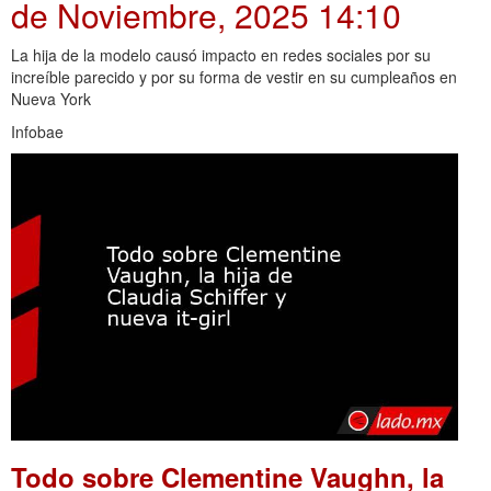
de Noviembre, 2025 14:10
La hija de la modelo causó impacto en redes sociales por su
increíble parecido y por su forma de vestir en su cumpleaños en
Nueva York
Infobae
Todo sobre Clementine Vaughn, la