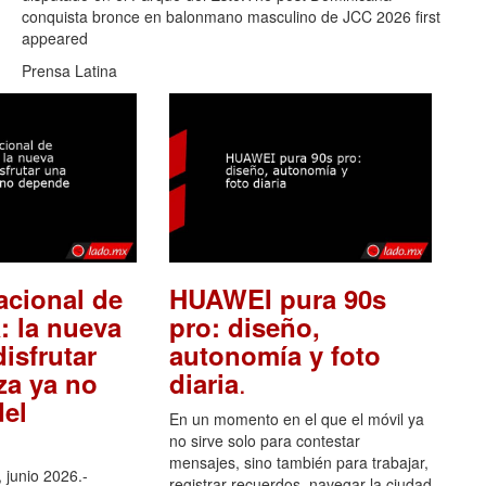
conquista bronce en balonmano masculino de JCC 2026 first
appeared
Prensa Latina
acional de
HUAWEI pura 90s
: la nueva
pro: diseño,
isfrutar
autonomía y foto
.
za ya no
diaria
el
En un momento en el que el móvil ya
no sirve solo para contestar
mensajes, sino también para trabajar,
 junio 2026.-
registrar recuerdos, navegar la ciudad