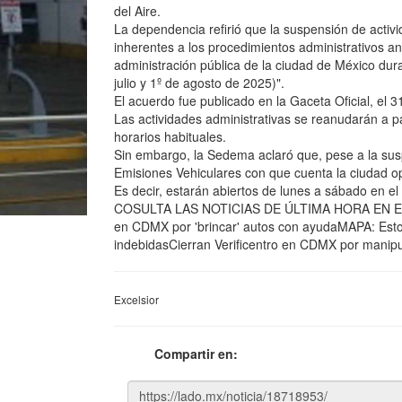
del Aire.
La dependencia refirió que la suspensión de activ
inherentes a los procedimientos administrativos a
administración pública de la ciudad de México duran
julio y 1º de agosto de 2025)".
El acuerdo fue publicado en la Gaceta Oficial, el 
Las actividades administrativas se reanudarán a par
horarios habituales.
Sin embargo, la Sedema aclaró que, pese a la suspe
Emisiones Vehiculares con que cuenta la ciudad o
Es decir, estarán abiertos de lunes a sábado en el
COSULTA LAS NOTICIAS DE ÚLTIMA HORA EN EXCÉ
en CDMX por 'brincar' autos con ayudaMAPA: Estos
indebidasCierran Verificentro en CDMX por manipul
Excelsior
Compartir en: