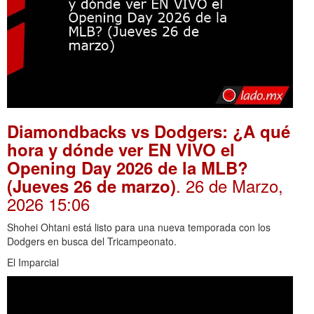
Diamondbacks vs Dodgers: ¿A qué
hora y dónde ver EN VIVO el
Opening Day 2026 de la MLB?
. 26 de Marzo,
(Jueves 26 de marzo)
2026 15:06
Shohei Ohtani está listo para una nueva temporada con los
Dodgers en busca del Tricampeonato.
El Imparcial