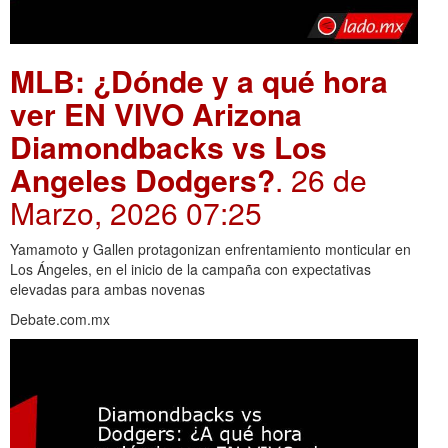
MLB: ¿Dónde y a qué hora
ver EN VIVO Arizona
Diamondbacks vs Los
Angeles Dodgers?
. 26 de
Marzo, 2026 07:25
Yamamoto y Gallen protagonizan enfrentamiento monticular en
Los Ángeles, en el inicio de la campaña con expectativas
elevadas para ambas novenas
Debate.com.mx