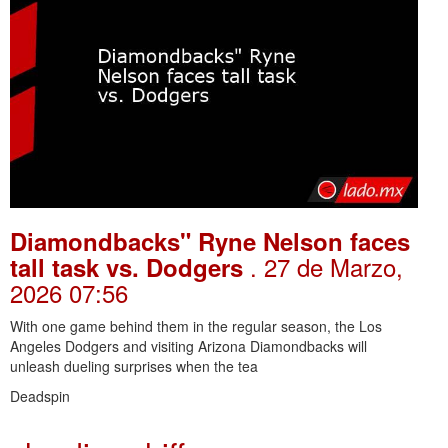
Diamondbacks" Ryne Nelson faces
. 27 de Marzo,
tall task vs. Dodgers
2026 07:56
With one game behind them in the regular season, the Los
Angeles Dodgers and visiting Arizona Diamondbacks will
unleash dueling surprises when the tea
Deadspin