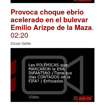
Provoca choque ebrio
acelerado en el bulevar
Emilio Arizpe de la Maza
.
02:20
Zócalo Saltillo