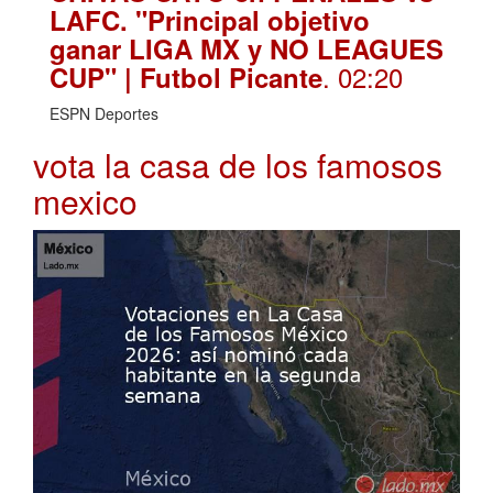
LAFC. "Principal objetivo
ganar LIGA MX y NO LEAGUES
. 02:20
CUP" | Futbol Picante
ESPN Deportes
vota la casa de los famosos
mexico