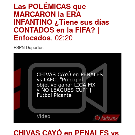
Las POLÉMICAS que
MARCARON la ERA
INFANTINO ¿Tiene sus días
CONTADOS en la FIFA? |
. 02:20
Enfocados
ESPN Deportes
CHIVAS CAYÓ en PENALES vs