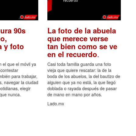
ura 90s
La foto de la abuela
o,
que merece verse
 y foto
tan bien como se ve
.
en el recuerdo
el que el móvil ya
Casi toda familia guarda una foto
 contestar
vieja que quiere rescatar: la de la
mbién para trabajar,
boda de los abuelos, la del bautizo de
s, navegar la ciudad
alguien que ya no está, la que llegó
otidianas, elegir
doblada o rayada después de pasar
 que nunca.
de mano en mano por años.
Lado.mx