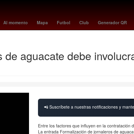
clases 10 de noviembre
tabla goleo mundial 2026
One Direction
Al momento
Mapa
Futbol
Club
Generador QR
Resultados Loteria Nacional Sorteo Mayor
Maíz transgénico
s de aguacate debe involucr
📲 Suscríbete a nuestras notificaciones y mante
Entre los factores que influyen en la contratación 
La entrada Formalización de jornaleros de aguac