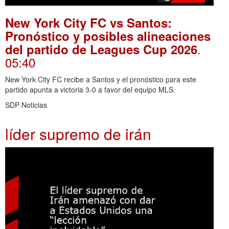
New York City FC vs Santos:
Pronóstico y posibles alineaciones
.
del partido de Leagues Cup 2026
05:40
New York City FC recibe a Santos y el pronóstico para este
partido apunta a victoria 3-0 a favor del equipo MLS.
SDP Noticias
líder supremo de irán