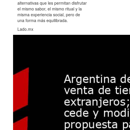
alternativas que les permitan disfrutar
el mismo sabor, el mismo ritual y la
misma experiencia social, pero de
una forma más equilibrada.
Lado.mx