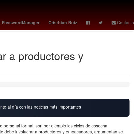
deportivo cali - pasto
Marc Cucurella
ebola virus
PasswordManager
Cristhian Ruiz
Contacto
ar a productores y
nte al día con las noticias más importantes
de personal formal, son por ejemplo los ciclos de cosecha.
ate debe involucrar a productores y empacadores, argumentan se