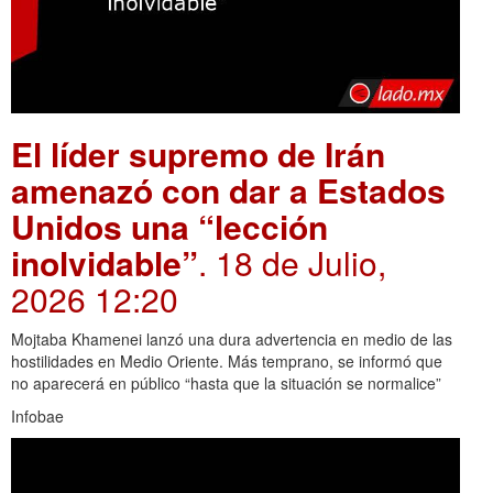
El líder supremo de Irán
amenazó con dar a Estados
Unidos una “lección
inolvidable”
. 18 de Julio,
2026 12:20
Mojtaba Khamenei lanzó una dura advertencia en medio de las
hostilidades en Medio Oriente. Más temprano, se informó que
no aparecerá en público “hasta que la situación se normalice”
Infobae