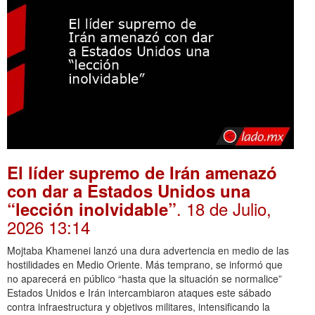
El líder supremo de Irán amenazó
con dar a Estados Unidos una
. 18 de Julio,
“lección inolvidable”
2026 13:14
Mojtaba Khamenei lanzó una dura advertencia en medio de las
hostilidades en Medio Oriente. Más temprano, se informó que
no aparecerá en público “hasta que la situación se normalice”
Estados Unidos e Irán intercambiaron ataques este sábado
contra infraestructura y objetivos militares, intensificando la