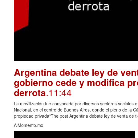
Argentina debate ley de vent
gobierno cede y modifica pr
derrota
.11:44
La movilización fue convocada por diversos sectores sociales e
Nacional, en el centro de Buenos Aires, donde el pleno de la Cám
propiedad privada"The post Argentina debate ley de venta de ti
AlMomento.mx