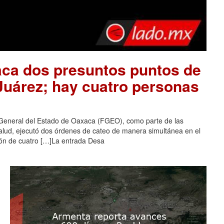
aca dos presuntos puntos de
 Juárez; hay cuatro personas
 General del Estado de Oaxaca (FGEO), como parte de las
salud, ejecutó dos órdenes de cateo de manera simultánea en el
ción de cuatro […]La entrada Desa