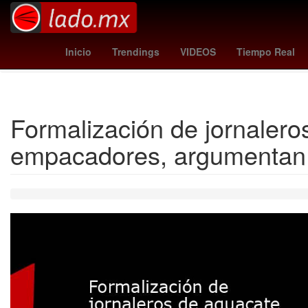
hidemasa morita
magic - bucks
suspension de 
Inicio
Trendings
VIDEOS
Tiempo Real
Formalización de jornalero
empacadores, argumentan