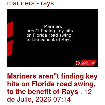
mariners - rays
Mariners aren"t finding key
hits on Florida road swing,
to the benefit of Rays
. 12
de Julio, 2026 07:14