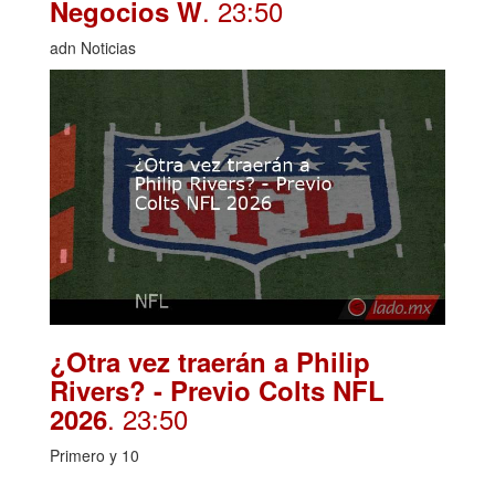
. 23:50
Negocios W
adn Noticias
¿Otra vez traerán a Philip
Rivers? - Previo Colts NFL
. 23:50
2026
Primero y 10