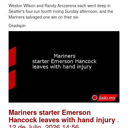
Weston Wilson and Randy Arozarena each went deep in
Seattle"s four-run fourth inning Sunday afternoon, and the
Mariners salvaged one win on their six-
Deadspin
Mariners starter Emerson
.
Hancock leaves with hand injury
12 de Julio, 2026 14:56