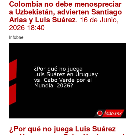
Colombia no debe menospreciar
a Uzbekistán, advierten Santiago
. 16 de Junio,
Arias y Luis Suárez
2026 18:40
Infobae
¿Por qué no juega Luis Suárez