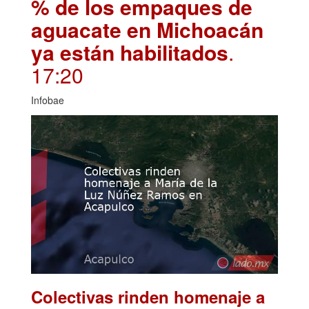
% de los empaques de
aguacate en Michoacán
ya están habilitados
.
17:20
Infobae
Colectivas rinden homenaje a