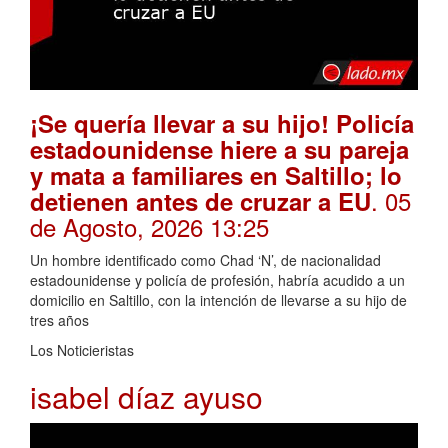
¡Se quería llevar a su hijo! Policía
estadounidense hiere a su pareja
y mata a familiares en Saltillo; lo
. 05
detienen antes de cruzar a EU
de Agosto, 2026 13:25
Un hombre identificado como Chad ‘N’, de nacionalidad
estadounidense y policía de profesión, habría acudido a un
domicilio en Saltillo, con la intención de llevarse a su hijo de
tres años
Los Noticieristas
isabel díaz ayuso