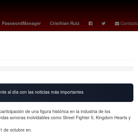
 de Zaragoza
trainspotting
pokemon 30 aniversario
PasswordManager
Cristhian Ruiz
Contacto
nte al día con las noticias más importantes
ticipación de una figura histórica en la industria de los
as sonoras inolvidables como Street Fighter II, Kingdom Hearts y
11 de octubre en.