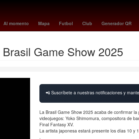
 League
paranaense - santos
de minaur
unam cuerpo
Puebla
Al momento
Mapa
Futbol
Club
Generador QR
n Brasil Game Show 2025
📲 Suscríbete a nuestras notificaciones y mante
La Brasil Game Show 2025 acaba de confirmar la par
videojuegos: Yoko Shimomura, compositora de band
Final Fantasy XV.
La artista japonesa estará presente los días 10 y 
.