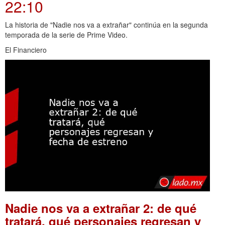
22:10
La historia de "Nadie nos va a extrañar" continúa en la segunda
temporada de la serie de Prime Video.
El Financiero
Nadie nos va a extrañar 2: de qué
tratará, qué personajes regresan y