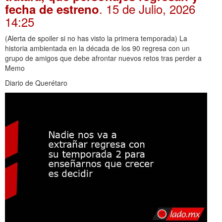
. 15 de Julio, 2026
fecha de estreno
14:25
(Alerta de spoiler si no has visto la primera temporada) La
historia ambientada en la década de los 90 regresa con un
grupo de amigos que debe afrontar nuevos retos tras perder a
Memo
Diario de Querétaro