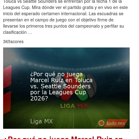
Toluca vs Seattle Sounders se enfrentan por la fecha 1 de la
Leagues Cup. Mira dónde ver el partido gratis y en vivo en este
inicio del esperado certamen internacional. Las escuadras se
presentan en el campo de juego con el objetivo firme de
llevarse los primeros tres puntos del campeonato y perfilar su
clasificación …
365scores