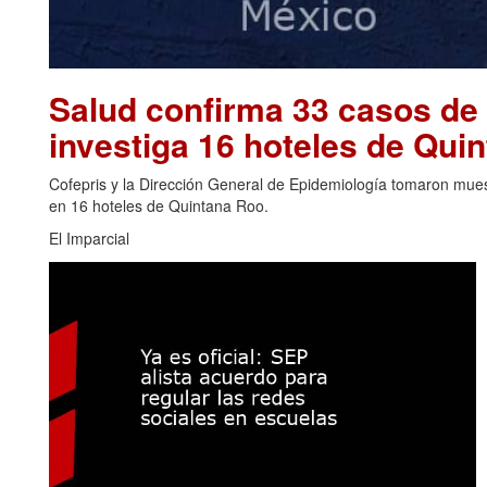
Salud confirma 33 casos de 
investiga 16 hoteles de Qu
Cofepris y la Dirección General de Epidemiología tomaron muest
en 16 hoteles de Quintana Roo.
El Imparcial