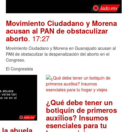
Movimiento Ciudadano y Morena
acusan al PAN de obstaculizar
. 17:27
aborto
Movimiento Ciudadano y Morena en Guanajuato acusan al
PAN de obstaculizar la despenalización del aborto en el
Congreso.
El Congresista
¿Qué debe tener un
botiquín de primeros
auxilios? Insumos
esenciales para tu
 la abuela