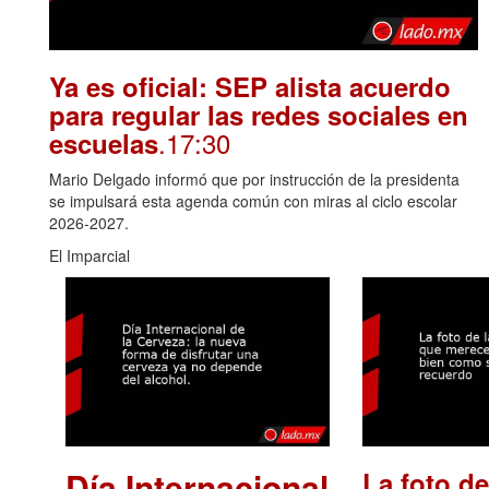
Ya es oficial: SEP alista acuerdo
para regular las redes sociales en
.17:30
escuelas
Mario Delgado informó que por instrucción de la presidenta
se impulsará esta agenda común con miras al ciclo escolar
2026-2027.
El Imparcial
Día Internacional
La foto de