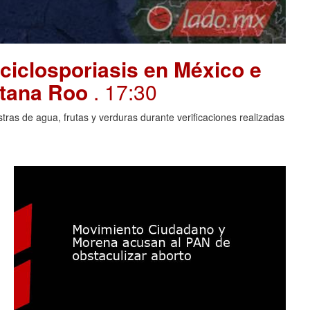
ciclosporiasis en México e
intana Roo
. 17:30
ras de agua, frutas y verduras durante verificaciones realizadas