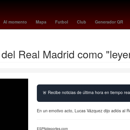
ano el mundial 2026
toluca vs santos
Germán Berterame
Rogeli
Al momento
Mapa
Futbol
Club
Generador QR
meghan duquesa de sussex
del Real Madrid como "leyen
🚨 Recibe noticias de última hora en tiempo real
En un emotivo acto, Lucas Vázquez dijo adiós al R
ESPNdeportes.com