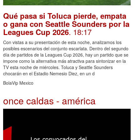
Qué pasa si Toluca pierde, empata
o gana con Seattle Sounders por la
. 18:17
Leagues Cup 2026
Con vistas a su presentación de esta noche, analizamos los
posibles escenarios del conjunto escarlata. Dentro del segundo
día de partidos de la Leagues Cup 2026, hay un partido que se
impone como la alternativa más atractiva para sintonizar en la
TV esta noche de miércoles. Toluca y Seattle Sounders
chocarán en el Estadio Nemesio Diez, en un d
BolaVip Mexico
once caldas - américa