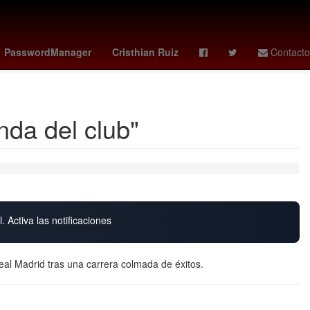
o Funes Mori
santos vs ucv
Matt Damon
mexico vs
PasswordManager
Cristhian Ruiz
Contacto
da del club"
. Activa las notificaciones
eal Madrid tras una carrera colmada de éxitos.