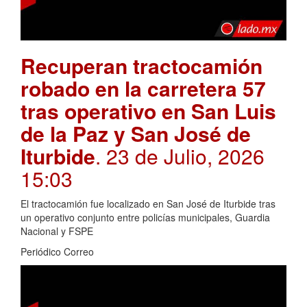
Recuperan tractocamión
robado en la carretera 57
tras operativo en San Luis
de la Paz y San José de
Iturbide
. 23 de Julio, 2026
15:03
El tractocamión fue localizado en San José de Iturbide tras
un operativo conjunto entre policías municipales, Guardia
Nacional y FSPE
Periódico Correo