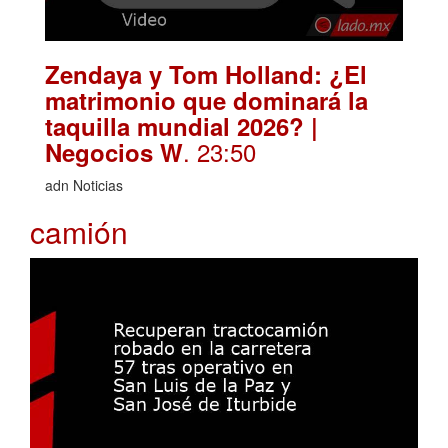
Zendaya y Tom Holland: ¿El
matrimonio que dominará la
taquilla mundial 2026? |
. 23:50
Negocios W
adn Noticias
camión