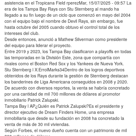
asistencia en el Tropicana Field rperezMar, 15/07/2025 - 09:57 La
era de los Tampa Bay Rays con Stu Sternberg al mando ha
llegado a su fin luego de un ciclo que comenzó en mayo del 2004
con el equipo bajo el nombre de Devil Rays, sin embargo, fue
hasta octubre del 2005 cuando obtuvo el control total de los
intereses del club.
Desde entonces, anunció a Mathew Silverman como presidente
del equipo para liderar el proyecto.
Entre 2019 y 2023, los Tampa Bay clasificaron a playoffs en todas
las temporadas en la División Este, zona que compartía con
rivales como el Boston Red Sox y los Yankees de Nueva York.
Stu Sternberg l X:ErrolMarks34Dentro de los logros deportivos
obtenidos de los Rays durante la gestión de Sternberg destacan
los banderines de Liga Americana conseguidos en 2008 y 2020.
De acuerdo con diversos reportes, la venta se habría concretado
por una cantidad de mil 700 millones de dólares al promotor
inmobiliario Patrick Zalupski.
Tampa Bay l AP¿Quién es Patrick Zalupski?Es el presidente y
director ejecutivo de Dream Finders Home, una empresa
inmobiliaria que desde su fundación en 2008 ha concretado la
venta de más de 30 mil viviendas.
Según Forbes, el nuevo dueño cuenta con un patrimonio de mil