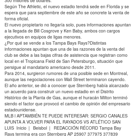
300 millones de dólares.
Según The Athletic, el nuevo estadio tendrá sede en Florida y se
espera que para septiembre de este año se concrete la venta de
forma oficial.
El nuevo propietario no llegaría solo, pues informaciones apuntan
a la llegada de Bill Cosgrove y Ken Baby, ambos con cargos
ejecutivos en equipos de ligas menores.
¿Por qué se vende a los Tampa Bays Rays?Distintas
informaciones apuntan que una de las razones de la venta del
club se debe a las bajas cifras de asistencia que registran como
local en el Tropicana Field de San Petersburgo, situación que
persigue al mandatario americano desde 2011.
Para 2014, surgieron rumores de una posible sede en Montreal,
aunque las negociaciones con Wall Street terminaron cayendo.
El año anterior, se dió a conocer que Sternberg había alcanzado
un acuerdo para construir un nuevo estadio en el Distrito
Histórico de la Planta de Gas, aunque el huracán Milton terminó
siendo el factor que provocó el cambio de opinión del empresario
estadounidense.
MLB l APTAMBIÉN TE PUEDE INTERESAR: SERGIO CANALES
APUNTA A VOLVER PARA EL RAYADOS VS ATLÉTICO SAN
LUIS Inicio | Beisbol | REDACCIÓN RÉCORD Tampa Bay
Rays termina era con Sternberg AP 25907 377975 377839