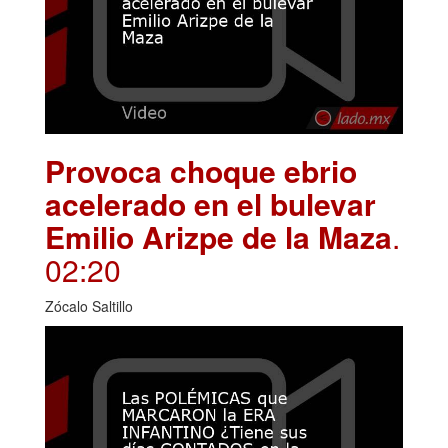
Provoca choque ebrio
acelerado en el bulevar
Emilio Arizpe de la Maza
.
02:20
Zócalo Saltillo