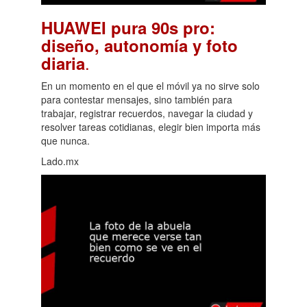
HUAWEI pura 90s pro:
diseño, autonomía y foto
.
diaria
En un momento en el que el móvil ya no sirve solo
para contestar mensajes, sino también para
trabajar, registrar recuerdos, navegar la ciudad y
resolver tareas cotidianas, elegir bien importa más
que nunca.
Lado.mx