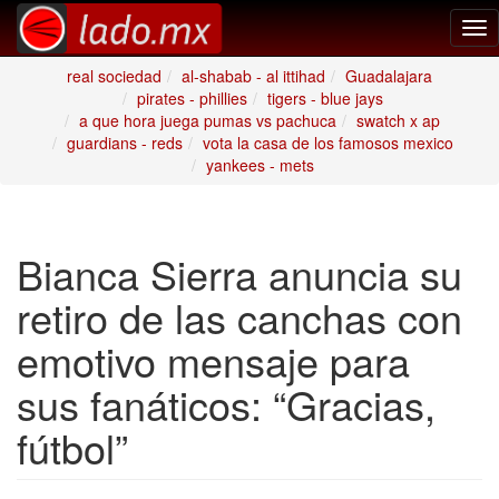
Tog
nav
real sociedad
al-shabab - al ittihad
Guadalajara
pirates - phillies
tigers - blue jays
a que hora juega pumas vs pachuca
swatch x ap
guardians - reds
vota la casa de los famosos mexico
yankees - mets
Bianca Sierra anuncia su
retiro de las canchas con
emotivo mensaje para
sus fanáticos: “Gracias,
fútbol”