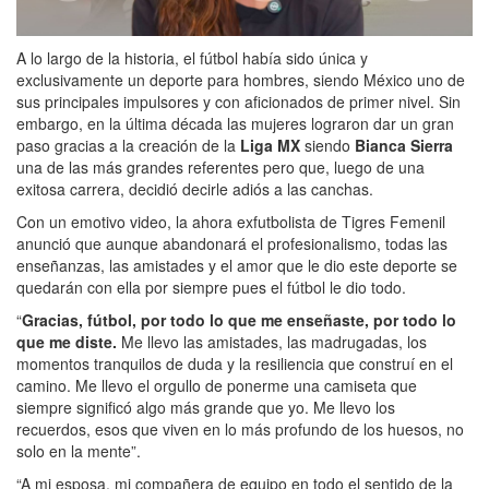
A lo largo de la historia, el fútbol había sido única y
exclusivamente un deporte para hombres, siendo México uno de
sus principales impulsores y con aficionados de primer nivel. Sin
embargo, en la última década las mujeres lograron dar un gran
paso gracias a la creación de la
Liga MX
siendo
Bianca Sierra
una de las más grandes referentes pero que, luego de una
exitosa carrera, decidió decirle adiós a las canchas.
Con un emotivo video, la ahora exfutbolista de Tigres Femenil
anunció que aunque abandonará el profesionalismo, todas las
enseñanzas, las amistades y el amor que le dio este deporte se
quedarán con ella por siempre pues el fútbol le dio todo.
“
Gracias, fútbol, por todo lo que me enseñaste, por todo lo
que me diste.
Me llevo las amistades, las madrugadas, los
momentos tranquilos de duda y la resiliencia que construí en el
camino. Me llevo el orgullo de ponerme una camiseta que
siempre significó algo más grande que yo. Me llevo los
recuerdos, esos que viven en lo más profundo de los huesos, no
solo en la mente”.
“A mi esposa, mi compañera de equipo en todo el sentido de la