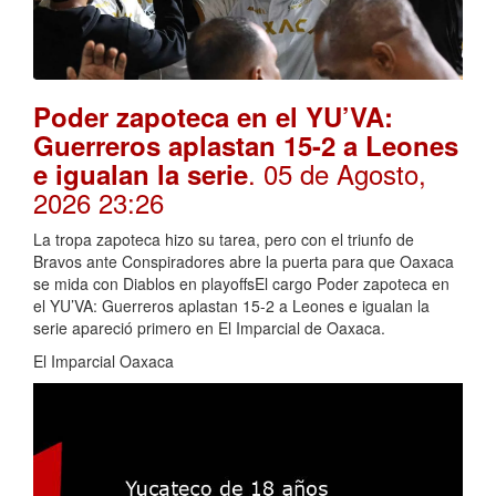
Poder zapoteca en el YU’VA:
Guerreros aplastan 15-2 a Leones
. 05 de Agosto,
e igualan la serie
2026 23:26
La tropa zapoteca hizo su tarea, pero con el triunfo de
Bravos ante Conspiradores abre la puerta para que Oaxaca
se mida con Diablos en playoffsEl cargo Poder zapoteca en
el YU’VA: Guerreros aplastan 15-2 a Leones e igualan la
serie apareció primero en El Imparcial de Oaxaca.
El Imparcial Oaxaca