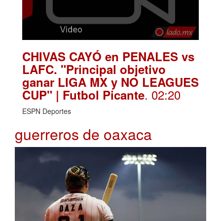
CHIVAS CAYÓ en PENALES vs
LAFC. "Principal objetivo
ganar LIGA MX y NO LEAGUES
. 02:20
CUP" | Futbol Picante
ESPN Deportes
guerreros de oaxaca