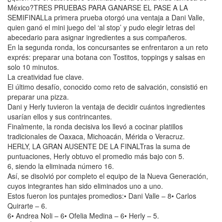
México?TRES PRUEBAS PARA GANARSE EL PASE A LA
SEMIFINALLa primera prueba otorgó una ventaja a Dani Valle,
quien ganó el mini juego del ‘al stop’ y pudo elegir letras del
abecedario para asignar ingredientes a sus compañeros.
En la segunda ronda, los concursantes se enfrentaron a un reto
exprés: preparar una botana con Tostitos, toppings y salsas en
solo 10 minutos.
La creatividad fue clave.
El último desafío, conocido como reto de salvación, consistió en
preparar una pizza.
Dani y Herly tuvieron la ventaja de decidir cuántos ingredientes
usarían ellos y sus contrincantes.
Finalmente, la ronda decisiva los llevó a cocinar platillos
tradicionales de Oaxaca, Michoacán, Mérida o Veracruz.
HERLY, LA GRAN AUSENTE DE LA FINALTras la suma de
puntuaciones, Herly obtuvo el promedio más bajo con 5.
6, siendo la eliminada número 16.
Así, se disolvió por completo el equipo de la Nueva Generación,
cuyos integrantes han sido eliminados uno a uno.
Estos fueron los puntajes promedios:• Dani Valle – 8• Carlos
Quirarte – 6.
6• Andrea Noli – 6• Ofelia Medina – 6• Herly – 5.