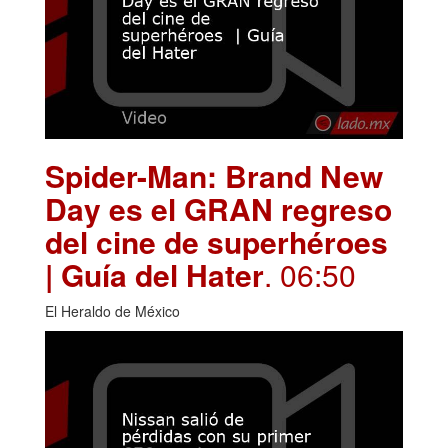
Spider-Man: Brand New
Day es el GRAN regreso
del cine de superhéroes
| Guía del Hater
. 06:50
El Heraldo de México