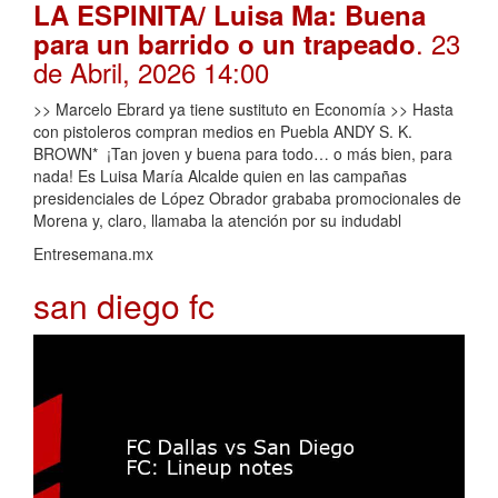
LA ESPINITA/ Luisa Ma: Buena
. 23
para un barrido o un trapeado
de Abril, 2026 14:00
>> Marcelo Ebrard ya tiene sustituto en Economía >> Hasta
con pistoleros compran medios en Puebla ANDY S. K.
BROWN* ¡Tan joven y buena para todo… o más bien, para
nada! Es Luisa María Alcalde quien en las campañas
presidenciales de López Obrador grababa promocionales de
Morena y, claro, llamaba la atención por su indudabl
Entresemana.mx
san diego fc