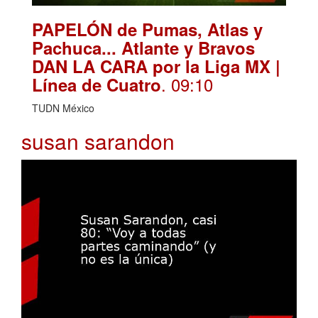
PAPELÓN de Pumas, Atlas y
Pachuca... Atlante y Bravos
DAN LA CARA por la Liga MX |
. 09:10
Línea de Cuatro
TUDN México
susan sarandon