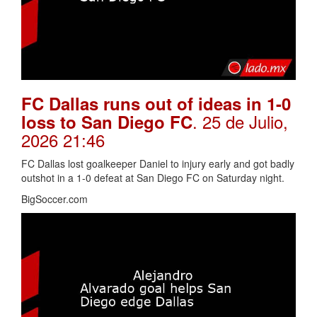
FC Dallas runs out of ideas in 1-0
. 25 de Julio,
loss to San Diego FC
2026 21:46
FC Dallas lost goalkeeper Daniel to injury early and got badly
outshot in a 1-0 defeat at San Diego FC on Saturday night.
BigSoccer.com