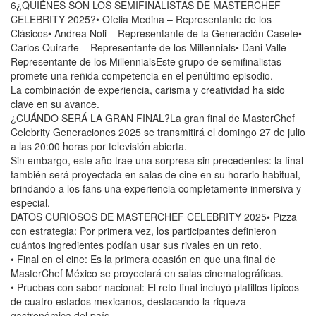
6¿QUIÉNES SON LOS SEMIFINALISTAS DE MASTERCHEF
CELEBRITY 2025?• Ofelia Medina – Representante de los
Clásicos• Andrea Noli – Representante de la Generación Casete•
Carlos Quirarte – Representante de los Millennials• Dani Valle –
Representante de los MillennialsEste grupo de semifinalistas
promete una reñida competencia en el penúltimo episodio.
La combinación de experiencia, carisma y creatividad ha sido
clave en su avance.
¿CUÁNDO SERÁ LA GRAN FINAL?La gran final de MasterChef
Celebrity Generaciones 2025 se transmitirá el domingo 27 de julio
a las 20:00 horas por televisión abierta.
Sin embargo, este año trae una sorpresa sin precedentes: la final
también será proyectada en salas de cine en su horario habitual,
brindando a los fans una experiencia completamente inmersiva y
especial.
DATOS CURIOSOS DE MASTERCHEF CELEBRITY 2025• Pizza
con estrategia: Por primera vez, los participantes definieron
cuántos ingredientes podían usar sus rivales en un reto.
• Final en el cine: Es la primera ocasión en que una final de
MasterChef México se proyectará en salas cinematográficas.
• Pruebas con sabor nacional: El reto final incluyó platillos típicos
de cuatro estados mexicanos, destacando la riqueza
gastronómica del país.