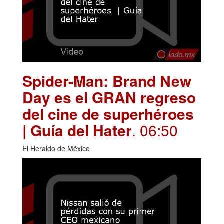
Spider-Man: Brand New
Day es el GRAN regreso
del cine de superhéroes
| Guía del Hater
. 06:50
El Heraldo de México