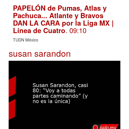
PAPELÓN de Pumas, Atlas y
Pachuca... Atlante y Bravos
DAN LA CARA por la Liga MX |
. 09:10
Línea de Cuatro
TUDN México
susan sarandon