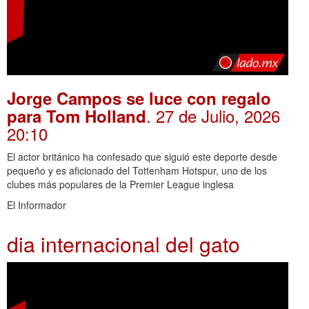
Jorge Campos se luce con regalo
. 27 de Julio, 2026
para Tom Holland
20:10
El actor británico ha confesado que siguió este deporte desde
pequeño y es aficionado del Tottenham Hotspur, uno de los
clubes más populares de la Premier League inglesa
El Informador
dia internacional del gato