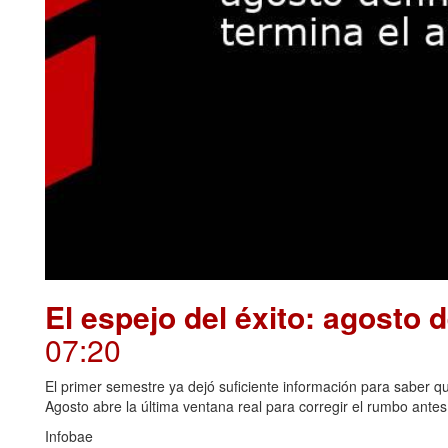
El espejo del éxito: agosto 
07:20
El primer semestre ya dejó suficiente información para saber qué
Agosto abre la última ventana real para corregir el rumbo antes 
Infobae