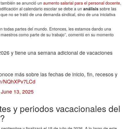
e también se anunció un
aumento salarial para el personal docente
,
dificación al calendario escolar se debe a un
análisis
sobre las
ó que no se trató de una demanda sindical, sino de una iniciativa
 en todas partes del mundo. Entonces, les estamos dando una
 maestros como parte de su trabajo”, comentó en su momento
-2026 y tiene una semana adicional de vacaciones
onoce más sobre las fechas de inicio, fin, recesos y
com/NQhXPv7LCd
)
June 13, 2025
es y periodos vacacionales del
6?
 septiembre y finalizará el 15 de julio de 2026. A lo largo de este