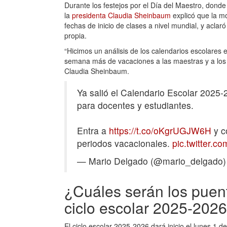
Durante los festejos por el Día del Maestro, dond
la
presidenta Claudia Sheinbaum
explicó que la mo
fechas de inicio de clases a nivel mundial, y aclar
propia.
“Hicimos un análisis de los calendarios escolares
semana más de vacaciones a las maestras y a los
Claudia Sheinbaum.
Ya salió el Calendario Escolar 2025
para docentes y estudiantes.
Entra a
https://t.co/oKgrUGJW6H
y c
periodos vacacionales.
pic.twitter.
— Mario Delgado (@mario_delgado
¿Cuáles serán los puent
ciclo escolar 2025-202
El ciclo escolar 2025-2026 dará inicio el lunes 1 de