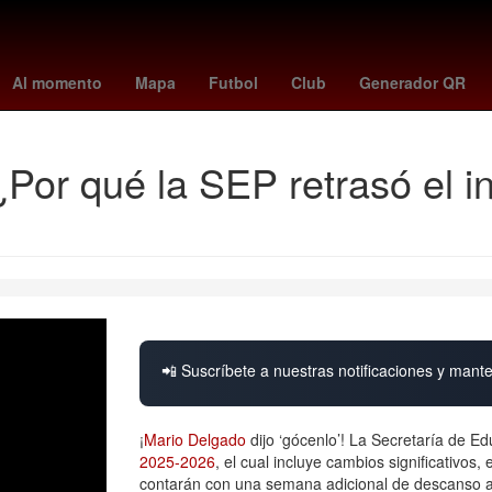
tubi
Rosario
Anthony Davis
Oblivion
tottenham
Pago
Ach
Al momento
Mapa
Futbol
Club
Generador QR
¿Por qué la SEP retrasó el in
📲 Suscríbete a nuestras notificaciones y mante
¡
Mario Delgado
dijo ‘gócenlo’! La Secretaría de E
2025-2026
, el cual incluye cambios significativos
contarán con una semana adicional de descanso an