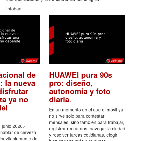
Infobae
acional de
HUAWEI pura 90s
: la nueva
pro: diseño,
isfrutar
autonomía y foto
.
za ya no
diaria
el
En un momento en el que el móvil ya
no sirve solo para contestar
mensajes, sino también para trabajar,
 junio 2026.-
registrar recuerdos, navegar la ciudad
hablar de cerveza
y resolver tareas cotidianas, elegir
 inevitablemente de
bien importa más que nunca.