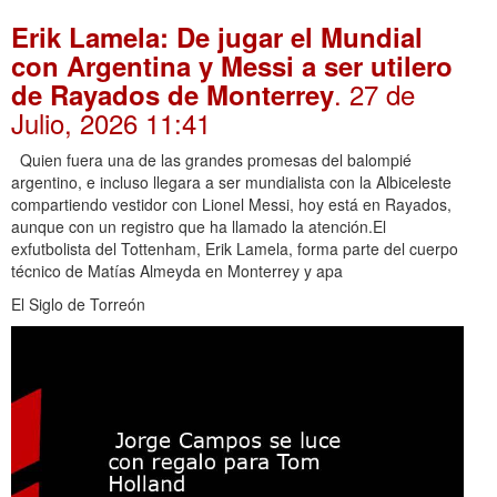
Erik Lamela: De jugar el Mundial
con Argentina y Messi a ser utilero
. 27 de
de Rayados de Monterrey
Julio, 2026 11:41
Quien fuera una de las grandes promesas del balompié
argentino, e incluso llegara a ser mundialista con la Albiceleste
compartiendo vestidor con Lionel Messi, hoy está en Rayados,
aunque con un registro que ha llamado la atención.El
exfutbolista del Tottenham, Erik Lamela, forma parte del cuerpo
técnico de Matías Almeyda en Monterrey y apa
El Siglo de Torreón