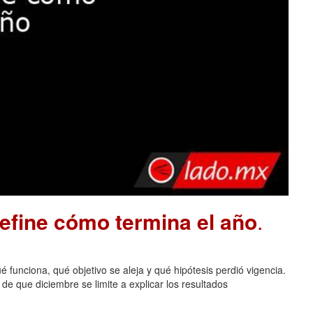
define cómo termina el año
.
 funciona, qué objetivo se aleja y qué hipótesis perdió vigencia.
de que diciembre se limite a explicar los resultados