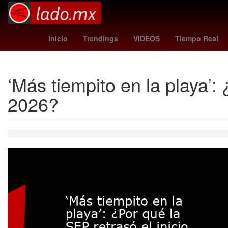
Maradona
milan
Inicio
Trendings
VIDEOS
Tiempo Real
‘Más tiempito en la playa’: 
2026?