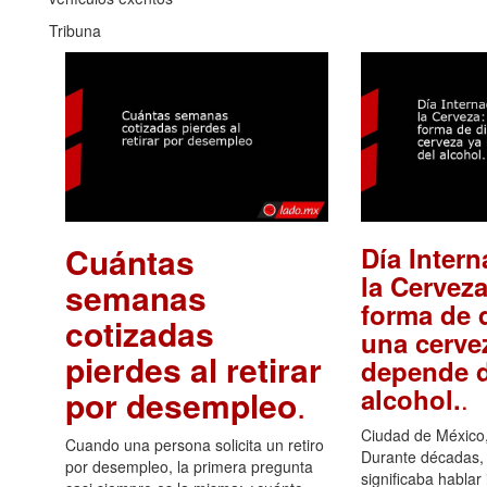
Tribuna
Cuántas
Día Intern
la Cerveza
semanas
forma de d
cotizadas
una cerve
pierdes al retirar
depende d
.
alcohol.
por desempleo
.
Ciudad de México,
Cuando una persona solicita un retiro
Durante décadas, 
por desempleo, la primera pregunta
significaba hablar