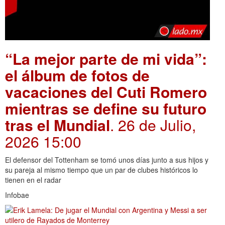
“La mejor parte de mi vida”:
el álbum de fotos de
vacaciones del Cuti Romero
mientras se define su futuro
tras el Mundial
. 26 de Julio,
2026 15:00
El defensor del Tottenham se tomó unos días junto a sus hijos y
su pareja al mismo tiempo que un par de clubes históricos lo
tienen en el radar
Infobae