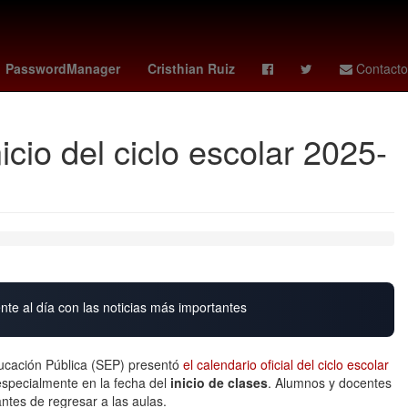
raf Hakimi
España
PasswordManager
Cristhian Ruiz
Contacto
icio del ciclo escolar 2025-
nte al día con las noticias más importantes
ducación Pública (SEP) presentó
el calendario oficial del ciclo escolar
, especialmente en la fecha del
inicio de clases
. Alumnos y docentes
tes de regresar a las aulas.