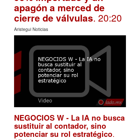
apagón a merced de
cierre de válvulas
. 20:20
Aristegui Noticias
NEGOCIOS W - La IA no busca
sustituir al contador, sino
.
potenciar su rol estratégico