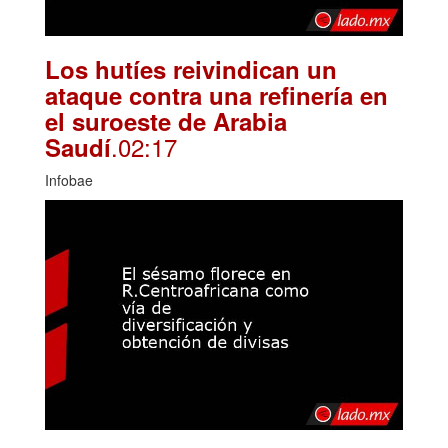
Los hutíes reivindican un
ataque contra una refinería en
el suroeste de Arabia
.02:17
Saudí
Infobae