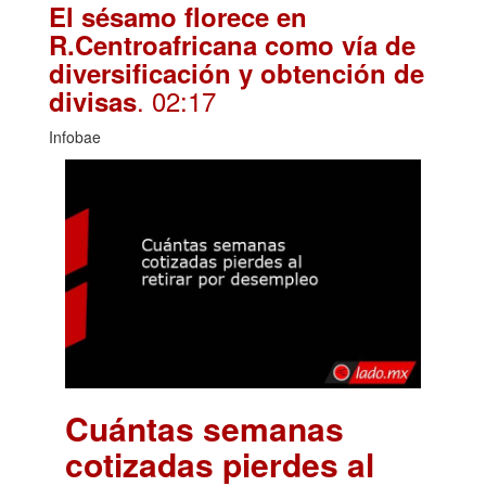
El sésamo florece en
R.Centroafricana como vía de
diversificación y obtención de
. 02:17
divisas
Infobae
Cuántas semanas
cotizadas pierdes al