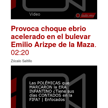
Provoca choque ebrio
acelerado en el bulevar
Emilio Arizpe de la Maza
.
02:20
Zócalo Saltillo