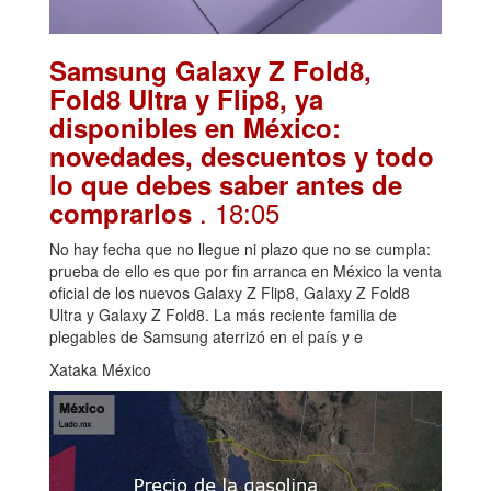
Samsung Galaxy Z Fold8,
Fold8 Ultra y Flip8, ya
disponibles en México:
novedades, descuentos y todo
lo que debes saber antes de
. 18:05
comprarlos
No hay fecha que no llegue ni plazo que no se cumpla:
prueba de ello es que por fin arranca en México la venta
oficial de los nuevos Galaxy Z Flip8, Galaxy Z Fold8
Ultra y Galaxy Z Fold8. La más reciente familia de
plegables de Samsung aterrizó en el país y e
Xataka México