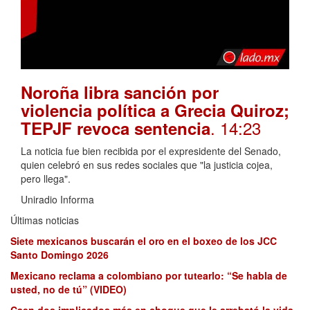
Noroña libra sanción por
violencia política a Grecia Quiroz;
. 14:23
TEPJF revoca sentencia
La noticia fue bien recibida por el expresidente del Senado,
quien celebró en sus redes sociales que "la justicia cojea,
pero llega".
Uniradio Informa
Últimas noticias
Siete mexicanos buscarán el oro en el boxeo de los JCC
Santo Domingo 2026
Mexicano reclama a colombiano por tutearlo: “Se habla de
usted, no de tú” (VIDEO)