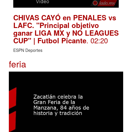
CHIVAS CAYÓ en PENALES vs
LAFC. "Principal objetivo
ganar LIGA MX y NO LEAGUES
. 02:20
CUP" | Futbol Picante
ESPN Deportes
feria