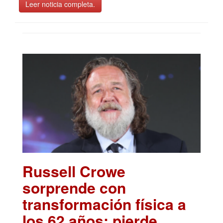
Leer noticia completa.
Russell Crowe
sorprende con
transformación física a
los 62 años; pierde