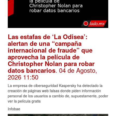
Las estafas de ‘La Odisea’:
alertan de una “campaña
internacional de fraude” que
aprovecha la película de
Christopher Nolan para robar
. 04 de Agosto,
datos bancarios
2026 11:50
La empresa de ciberseguridad Kaspersky ha detectado la
creación de páginas web falsas donde piden información
personal de los usuarios a cambio de, supuestamente, poder
ver la película gratis
Infobae