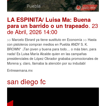
LA ESPINITA/ Luisa Ma: Buena
. 23
para un barrido o un trapeado
de Abril, 2026 14:00
>> Marcelo Ebrard ya tiene sustituto en Economía >> Hasta
con pistoleros compran medios en Puebla ANDY S. K.
BROWN* ¡Tan joven y buena para todo… o más bien, para
nada! Es Luisa María Alcalde quien en las campañas
presidenciales de López Obrador grababa promocionales de
Morena y, claro, llamaba la atención por su indudabl
Entresemana.mx
san diego fc