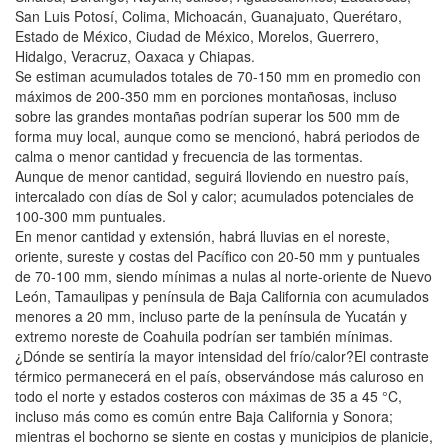
San Luis Potosí, Colima, Michoacán, Guanajuato, Querétaro,
Estado de México, Ciudad de México, Morelos, Guerrero,
Hidalgo, Veracruz, Oaxaca y Chiapas.
Se estiman acumulados totales de 70-150 mm en promedio con
máximos de 200-350 mm en porciones montañosas, incluso
sobre las grandes montañas podrían superar los 500 mm de
forma muy local, aunque como se mencionó, habrá periodos de
calma o menor cantidad y frecuencia de las tormentas.
Aunque de menor cantidad, seguirá lloviendo en nuestro país,
intercalado con días de Sol y calor; acumulados potenciales de
100-300 mm puntuales.
En menor cantidad y extensión, habrá lluvias en el noreste,
oriente, sureste y costas del Pacífico con 20-50 mm y puntuales
de 70-100 mm, siendo mínimas a nulas al norte-oriente de Nuevo
León, Tamaulipas y península de Baja California con acumulados
menores a 20 mm, incluso parte de la península de Yucatán y
extremo noreste de Coahuila podrían ser también mínimas.
¿Dónde se sentiría la mayor intensidad del frío/calor?El contraste
térmico permanecerá en el país, observándose más caluroso en
todo el norte y estados costeros con máximas de 35 a 45 °C,
incluso más como es común entre Baja California y Sonora;
mientras el bochorno se siente en costas y municipios de planicie,