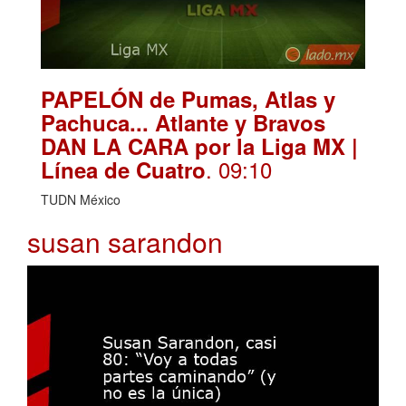
PAPELÓN de Pumas, Atlas y
Pachuca... Atlante y Bravos
DAN LA CARA por la Liga MX |
. 09:10
Línea de Cuatro
TUDN México
susan sarandon