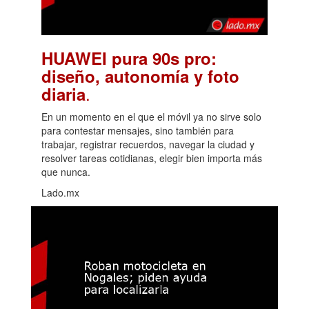
HUAWEI pura 90s pro:
diseño, autonomía y foto
.
diaria
En un momento en el que el móvil ya no sirve solo
para contestar mensajes, sino también para
trabajar, registrar recuerdos, navegar la ciudad y
resolver tareas cotidianas, elegir bien importa más
que nunca.
Lado.mx