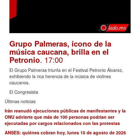
Grupo Palmeras, ícono de la
música caucana, brilla en el
. 17:00
Petronio
El Grupo Palmeras triunfa en el Festival Petronio Álvarez,
exhibiendo la rica herencia de la música de violines
caucanos.
El Congresista
Últimas noticias
Irán reanudó ejecuciones públicas de manifestantes y la
ONU advierte que más de 100 personas podrían ser
ejecutadas por cargos relacionados con las protestas
ANSES: quiénes cobran hoy, lunes 10 de agosto de 2026