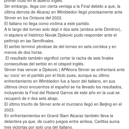
primer título en el abierto inglés.
Sin embargo, llega con cierta ventaja a la Final debido a que, la
última derrota de Alcaraz en Wimbledon llegó precisamente ante
Sinner en los Octavos del 2022.
El italiano no llega como víctima a este partido.
A lo largo del torneo solo dejó ir dos sets (ambos ante Dimitrov),
ni siquiera el histórico Novak Djokovic pudo responder ante el
pelirrojo en las Semifinales.
El serbio terminó yéndose de del torneo en sets corridos y en
menos de dos horas.
El resultado también significó cortar la racha de seis finales
consecutivas del serbio en el césped inglés.
Sinner tras vencer a Djokovic | APAhora Sinner se enfrentará ante
su ‘coco’ en el partido por el título pues, aunque su último
enfrentamiento en Wimbledon fue a favor del italiano, en sus
últimos cinco encuentros el español se ha llevado los resultados,
incluyendo la Final del Roland Garros de este año en la cual se
recuperó de ir dos sets abajo.
El último triunfo de Sinner ante el murciano llegó en Beijing en el
2023.
En enfrentamientos en Grand Slam Alcaraz también lleva la
delantera ya que, de cuatro juegos entre ambos, Carlitos suma
tres victorias por solo una del italiano.