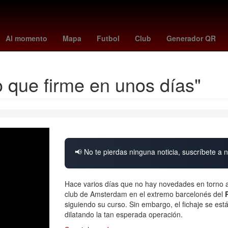
 Recodo
Fuegos artificiales
Argentina
jesús maría tarriba
frank
Al momento
Mapa
Futbol
Club
Generador QR
o que firme en unos días"
📢 No te pierdas ninguna noticia, suscríbete a n
Hace varios días que no hay novedades en torno al
club de Amsterdam en el extremo barcelonés del
siguiendo su curso. Sin embargo, el fichaje se está
dilatando la tan esperada operación.