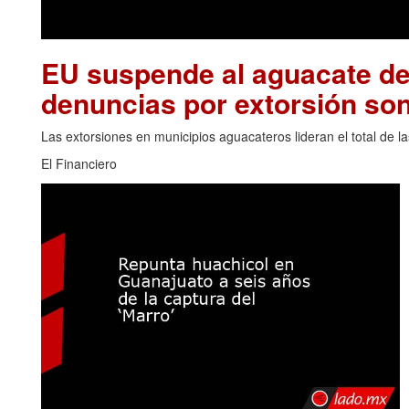
EU suspende al aguacate de
denuncias por extorsión son
Las extorsiones en municipios aguacateros lideran el total de 
El Financiero