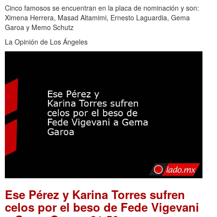
Cinco famosos se encuentran en la placa de nominación y son:
Ximena Herrera, Masad Altamimi, Ernesto Laguardia, Gema
Garoa y Memo Schutz
La Opinión de Los Ángeles
Ese Pérez y Karina Torres sufren
celos por el beso de Fede Vigevani