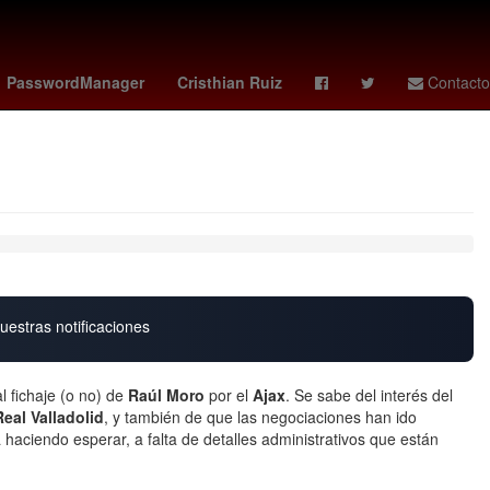
enstein
memes grito de independencia
clima en hermosillo
PasswordManager
Cristhian Ruiz
Contacto
uestras notificaciones
 fichaje (o no) de
Raúl Moro
por el
Ajax
. Se sabe del interés del
Real Valladolid
, y también de que las negociaciones han ido
 haciendo esperar, a falta de detalles administrativos que están