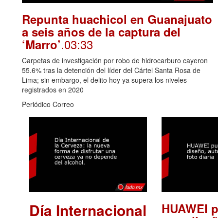
Repunta huachicol en Guanajuato
a seis años de la captura del
.03:33
‘Marro’
Carpetas de investigación por robo de hidrocarburo cayeron
55.6% tras la detención del líder del Cártel Santa Rosa de
Lima; sin embargo, el delito hoy ya supera los niveles
registrados en 2020
Periódico Correo
Día Internacional
HUAWEI p