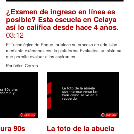
¿Examen de ingreso en línea es
posible? Esta escuela en Celaya
.
así lo califica desde hace 4 años
03:12
El Tecnológico de Roque fortalece su proceso de admisión
mediante exámenes con la plataforma Evaluatec, un sistema
que permite evaluar a los aspirantes
Periódico Correo
ura 90s
La foto de la abuela