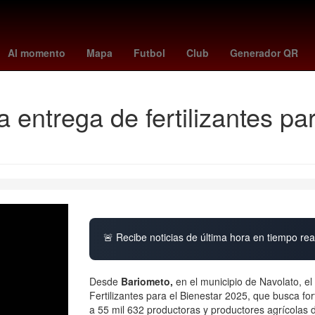
Perú
Senador
Beca Benito Juárez
Belinda
Agencia EFE
C
Al momento
Mapa
Futbol
Club
Generador QR
ntrega de fertilizantes par
🚨 Recibe noticias de última hora en tiempo real
Desde
Bariometo,
en el municipio de Navolato, e
Fertilizantes para el Bienestar 2025, que busca fo
a 55 mil 632 productoras y productores agrícolas d