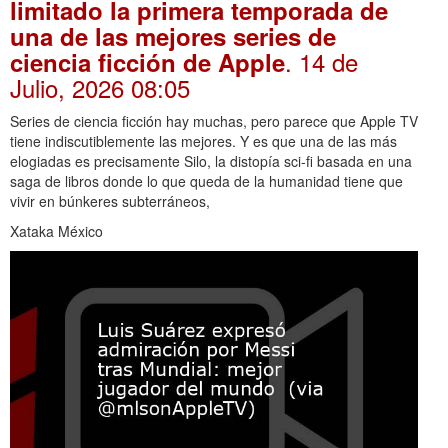
limitado la primera temporada de
una de las mejores series de
. 14 de
ciencia ficción de Apple
Julio, 2026 08:05
Series de ciencia ficción hay muchas, pero parece que Apple TV
tiene indiscutiblemente las mejores. Y es que una de las más
elogiadas es precisamente Silo, la distopía sci-fi basada en una
saga de libros donde lo que queda de la humanidad tiene que
vivir en búnkeres subterráneos,
Xataka México