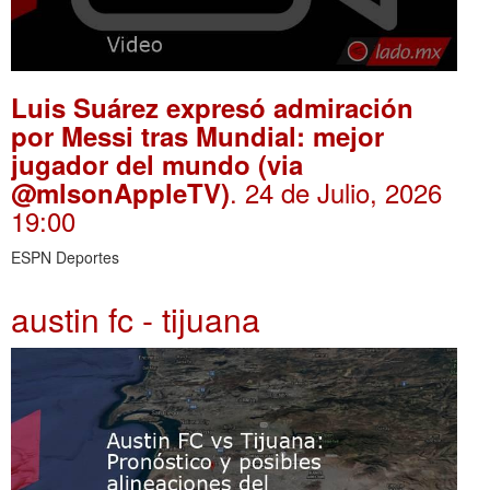
Luis Suárez expresó admiración
por Messi tras Mundial: mejor
jugador del mundo (via
. 24 de Julio, 2026
@mlsonAppleTV)
19:00
ESPN Deportes
austin fc - tijuana