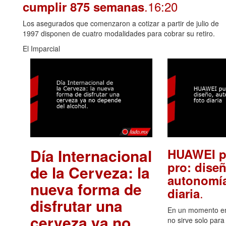
.16:20
cumplir 875 semanas
Los asegurados que comenzaron a cotizar a partir de julio de
1997 disponen de cuatro modalidades para cobrar su retiro.
El Imparcial
Día Internacional
HUAWEI p
pro: diseñ
de la Cerveza: la
autonomía
nueva forma de
.
diaria
disfrutar una
En un momento en 
cerveza ya no
no sirve solo para