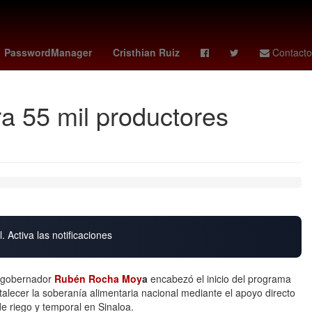
entroamérica
Aguascalientes
PasswordManager
Cristhian Ruiz
Contacto
a 55 mil productores
. Activa las notificaciones
l gobernador
Rubén Rocha Moy
a
encabezó el inicio del programa
rtalecer la soberanía alimentaria nacional mediante el apoyo directo
e riego y temporal en Sinaloa.