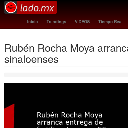
San Diego
China
España
Inicio
Trendings
VIDEOS
Tiempo Real
Rubén Rocha Moya arranca e
sinaloenses