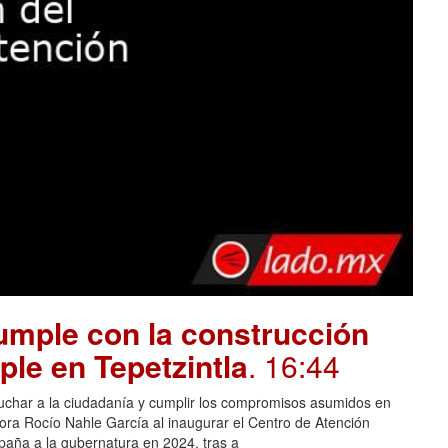
mple con la construcción
ple en Tepetzintla
. 16:44
cuchar a la ciudadanía y cumplir los compromisos asumidos en
adora Rocío Nahle García al inaugurar el Centro de Atención
aña a la gubernatura en 2024, tras a