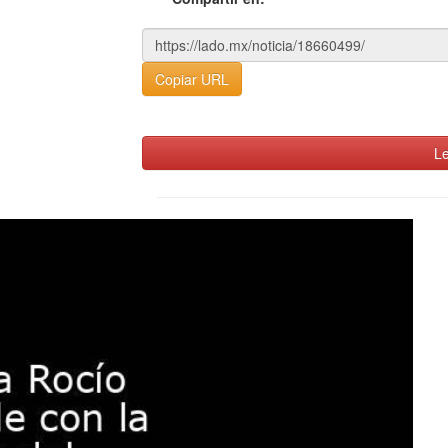
Copiar URL
Le