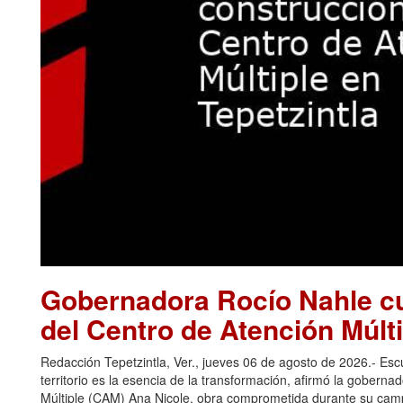
Gobernadora Rocío Nahle cu
del Centro de Atención Múlti
Redacción Tepetzintla, Ver., jueves 06 de agosto de 2026.- Es
territorio es la esencia de la transformación, afirmó la gobern
Múltiple (CAM) Ana Nicole, obra comprometida durante su camp