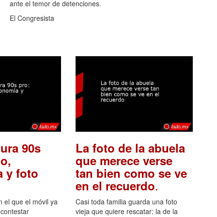
ante el temor de detenciones.
El Congresista
ura 90s
La foto de la abuela
o,
que merece verse
 y foto
tan bien como se ve
.
en el recuerdo
el que el móvil ya
Casi toda familia guarda una foto
 contestar
vieja que quiere rescatar: la de la