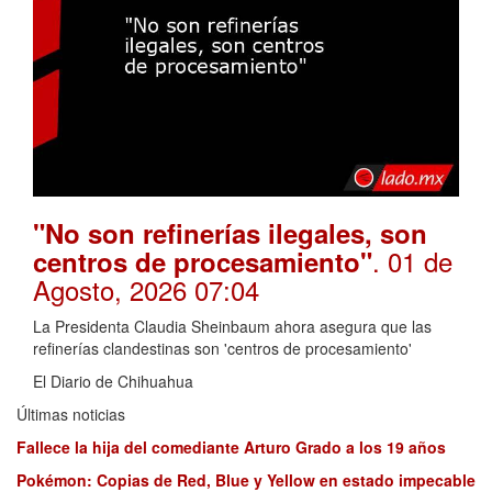
"No son refinerías ilegales, son
. 01 de
centros de procesamiento"
Agosto, 2026 07:04
La Presidenta Claudia Sheinbaum ahora asegura que las
refinerías clandestinas son 'centros de procesamiento'
El Diario de Chihuahua
Últimas noticias
Fallece la hija del comediante Arturo Grado a los 19 años
Pokémon: Copias de Red, Blue y Yellow en estado impecable