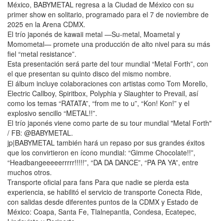
México, BABYMETAL regresa a la Ciudad de México con su
primer show en solitario, programado para el 7 de noviembre de
2025 en la Arena CDMX.
El trío japonés de kawaii metal —Su-metal, Moametal y
Momometal— promete una producción de alto nivel para su más
fiel “metal resistance”.
Esta presentación será parte del tour mundial “Metal Forth”, con
el que presentan su quinto disco del mismo nombre.
El álbum incluye colaboraciones con artistas como Tom Morello,
Electric Callboy, Spiritbox, Polyphia y Slaughter to Prevail, así
como los temas “RATATA”, “from me to u”, “Kon! Kon!” y el
explosivo sencillo “METAL!!”.
El trío japonés viene como parte de su tour mundial "Metal Forth"
/ FB: @BABYMETAL.
jp|BABYMETAL también hará un repaso por sus grandes éxitos
que los convirtieron en ícono mundial: “Gimme Chocolate!!”,
“Headbangeeeeerrrrr!!!!!”, “DA DA DANCE”, “PA PA YA”, entre
muchos otros.
Transporte oficial para fans Para que nadie se pierda esta
experiencia, se habilitó el servicio de transporte Conecta Ride,
con salidas desde diferentes puntos de la CDMX y Estado de
México: Coapa, Santa Fe, Tlalnepantla, Condesa, Ecatepec,