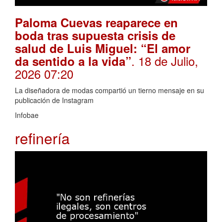
Paloma Cuevas reaparece en
boda tras supuesta crisis de
salud de Luis Miguel: “El amor
. 18 de Julio,
da sentido a la vida”
2026 07:20
La diseñadora de modas compartió un tierno mensaje en su
publicación de Instagram
Infobae
refinería