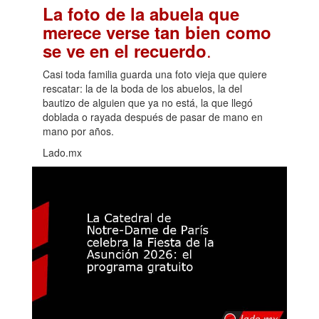
La foto de la abuela que
merece verse tan bien como
.
se ve en el recuerdo
Casi toda familia guarda una foto vieja que quiere
rescatar: la de la boda de los abuelos, la del
bautizo de alguien que ya no está, la que llegó
doblada o rayada después de pasar de mano en
mano por años.
Lado.mx