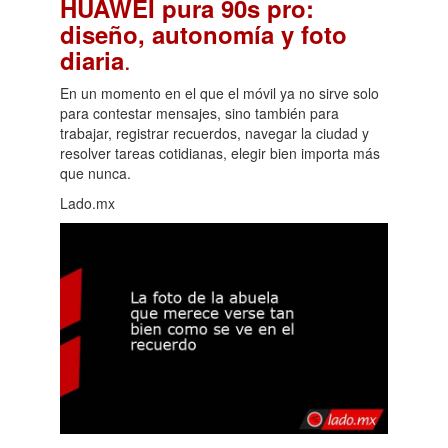
HUAWEI pura 90s pro:
diseño, autonomía y foto
.
diaria
En un momento en el que el móvil ya no sirve solo
para contestar mensajes, sino también para
trabajar, registrar recuerdos, navegar la ciudad y
resolver tareas cotidianas, elegir bien importa más
que nunca.
Lado.mx