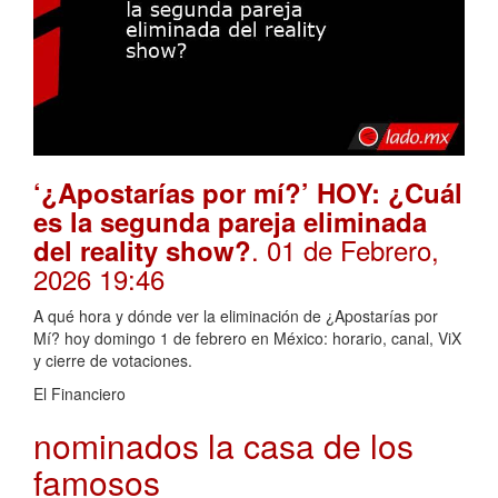
‘¿Apostarías por mí?’ HOY: ¿Cuál
es la segunda pareja eliminada
. 01 de Febrero,
del reality show?
2026 19:46
A qué hora y dónde ver la eliminación de ¿Apostarías por
Mí? hoy domingo 1 de febrero en México: horario, canal, ViX
y cierre de votaciones.
El Financiero
nominados la casa de los
famosos