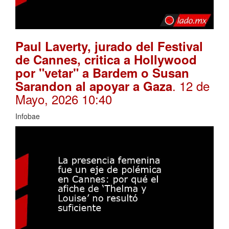
Paul Laverty, jurado del Festival
de Cannes, critica a Hollywood
por "vetar" a Bardem o Susan
. 12 de
Sarandon al apoyar a Gaza
Mayo, 2026 10:40
Infobae