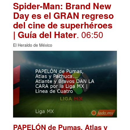
Spider-Man: Brand New
Day es el GRAN regreso
del cine de superhéroes
| Guía del Hater
. 06:50
El Heraldo de México
PAPELÓN de Pumas, Atlas y