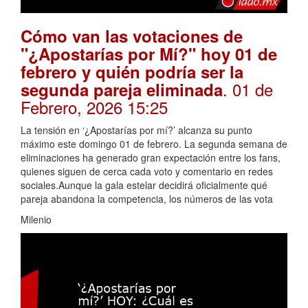
Cómo van las votaciones de
"¿Apostarías por Mí?" hoy 01 de
febrero y quién podría ser la
. 01 de
segunda pareja eliminada
Febrero, 2026 15:25
La tensión en ‘¿Apostarías por mí?’ alcanza su punto
máximo este domingo 01 de febrero. La segunda semana de
eliminaciones ha generado gran expectación entre los fans,
quienes siguen de cerca cada voto y comentario en redes
sociales.Aunque la gala estelar decidirá oficialmente qué
pareja abandona la competencia, los números de las vota
Milenio