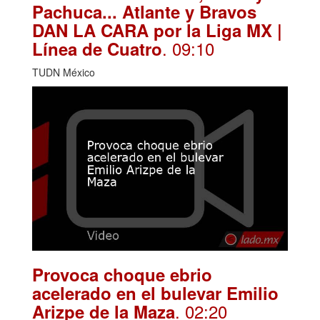
Pachuca... Atlante y Bravos
DAN LA CARA por la Liga MX |
. 09:10
Línea de Cuatro
TUDN México
Provoca choque ebrio
acelerado en el bulevar Emilio
. 02:20
Arizpe de la Maza