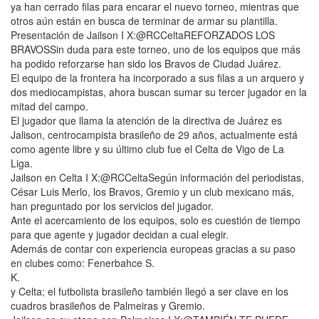
ya han cerrado filas para encarar el nuevo torneo, mientras que
otros aún están en busca de terminar de armar su plantilla.
Presentación de Jailson I X:@RCCeltaREFORZADOS LOS
BRAVOSSin duda para este torneo, uno de los equipos que más
ha podido reforzarse han sido los Bravos de Ciudad Juárez.
El equipo de la frontera ha incorporado a sus filas a un arquero y
dos mediocampistas, ahora buscan sumar su tercer jugador en la
mitad del campo.
El jugador que llama la atención de la directiva de Juárez es
Jalison, centrocampista brasileño de 29 años, actualmente está
como agente libre y su último club fue el Celta de Vigo de La
Liga.
Jailson en Celta I X:@RCCeltaSegún información del periodistas,
César Luis Merlo, los Bravos, Gremio y un club mexicano más,
han preguntado por los servicios del jugador.
Ante el acercamiento de los equipos, solo es cuestión de tiempo
para que agente y jugador decidan a cual elegir.
Además de contar con experiencia europeas gracias a su paso
en clubes como: Fenerbahce S.
K.
y Celta; el futbolista brasileño también llegó a ser clave en los
cuadros brasileños de Palmeiras y Gremio.