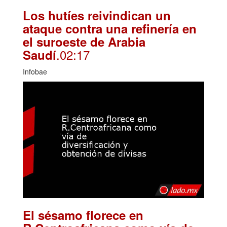
Los hutíes reivindican un
ataque contra una refinería en
el suroeste de Arabia
.02:17
Saudí
Infobae
El sésamo florece en