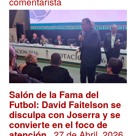
comentarista
Salón de la Fama del
Futbol: David Faitelson se
disculpa con Joserra y se
convierte en el foco de
atención
. 27 de Abril, 2026