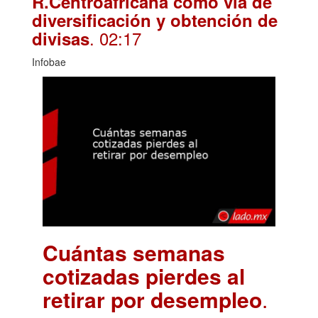
R.Centroafricana como vía de
diversificación y obtención de
. 02:17
divisas
Infobae
Cuántas semanas
cotizadas pierdes al
retirar por desempleo
.