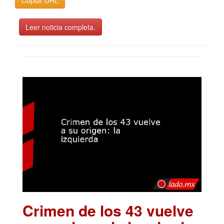
Copiar URL
Leer noticia completa.
Crimen de los 43 vuelve