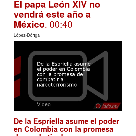
El papa León XIV no
vendrá este año a
México
. 00:40
López-Dóriga
De la Espriella asume el poder
en Colombia con la promesa