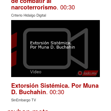
de combatir al
. 00:30
narcoterrorismo
Criterio Hidalgo Digital
Extorsión Sistémica. Por Muna
. 00:30
D. Buchahin
SinEmbargo TV