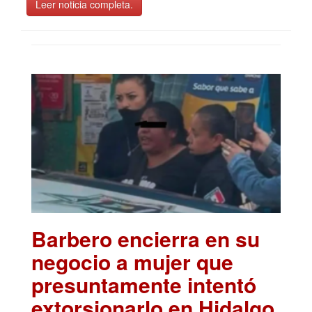
Leer noticia completa.
Barbero encierra en su
negocio a mujer que
presuntamente intentó
extorsionarlo en Hidalgo
.