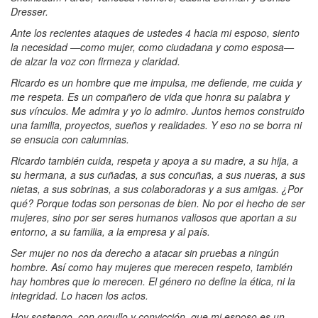
Dresser.
Ante los recientes ataques de ustedes 4 hacia mi esposo, siento
la necesidad —como mujer, como ciudadana y como esposa—
de alzar la voz con firmeza y claridad.
Ricardo es un hombre que me impulsa, me defiende, me cuida y
me respeta. Es un compañero de vida que honra su palabra y
sus vínculos. Me admira y yo lo admiro. Juntos hemos construido
una familia, proyectos, sueños y realidades. Y eso no se borra ni
se ensucia con calumnias.
Ricardo también cuida, respeta y apoya a su madre, a su hija, a
su hermana, a sus cuñadas, a sus concuñas, a sus nueras, a sus
nietas, a sus sobrinas, a sus colaboradoras y a sus amigas. ¿Por
qué? Porque todas son personas de bien. No por el hecho de ser
mujeres, sino por ser seres humanos valiosos que aportan a su
entorno, a su familia, a la empresa y al país.
Ser mujer no nos da derecho a atacar sin pruebas a ningún
hombre. Así como hay mujeres que merecen respeto, también
hay hombres que lo merecen. El género no define la ética, ni la
integridad. Lo hacen los actos.
Hoy sostengo, con orgullo y convicción, que mi esposo es un