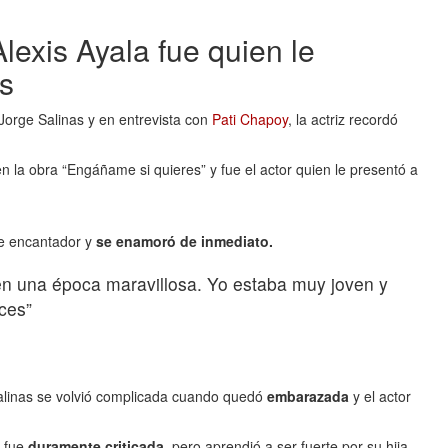
lexis Ayala fue quien le
as
Jorge Salinas y en entrevista con
Pati Chapoy
, la actriz recordó
n la obra “Engáñame si quieres” y fue el actor quien le presentó a
re encantador y
se enamoró de inmediato.
n una época maravillosa. Yo estaba muy joven y
ces”
alinas se volvió complicada cuando quedó
embarazada
y el actor
 fue
duramente criticada
, pero aprendió a ser fuerte por su hija.