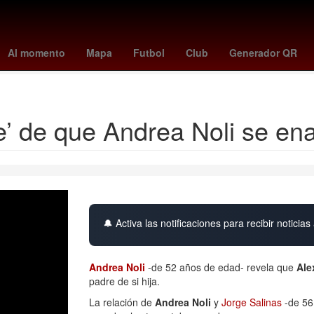
cana de Voleibol Femenino
Circuito de Zandvoort
Gran Premio de
Al momento
Mapa
Futbol
Club
Generador QR
Pretemporada de la NFL
Owen Wilson
Leicy Santos
ble’ de que Andrea Noli se e
🔔 Activa las notificaciones para recibir noticias 
Andrea Noli
-de 52 años de edad- revela que
Alex
padre de si hija.
La relación de
Andrea Noli
y
Jorge Salinas
-de 56