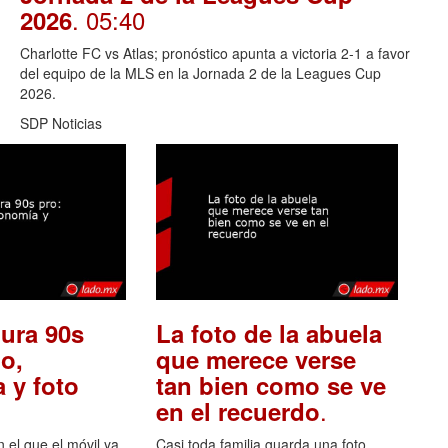
. 05:40
2026
Charlotte FC vs Atlas; pronóstico apunta a victoria 2-1 a favor
del equipo de la MLS en la Jornada 2 de la Leagues Cup
2026.
SDP Noticias
ura 90s
La foto de la abuela
o,
que merece verse
 y foto
tan bien como se ve
.
en el recuerdo
el que el móvil ya
Casi toda familia guarda una foto