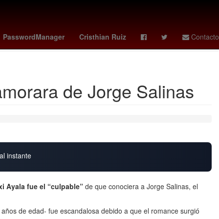
 los Países Bajos
Maratón Internacional de la Ciudad de México
PasswordManager
Cristhian Ruiz
Contacto
namorara de Jorge Salinas
al instante
i Ayala fue el “culpable”
de que conociera a Jorge Salinas, el
 años de edad- fue escandalosa debido a que el romance surgió