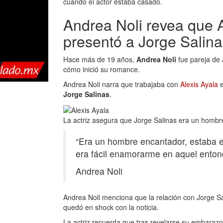
cuando el actor estaba casado.
Andrea Noli revea que A
presentó a Jorge Salin
Hace más de 19 años,
Andrea Noli
fue pareja de 
cómo inició su romance.
Andrea Noli narra que trabajaba con
Alexis Ayala
e
Jorge Salinas
.
La actriz asegura que Jorge Salinas era un homb
“Era un hombre encantador, estaba e
era fácil enamorarme en aquel enton
Andrea Noli
Andrea Noli menciona que la relación con Jorge S
quedó en shock con la noticia.
La actriz recuerda que tras revelarse su embarazo