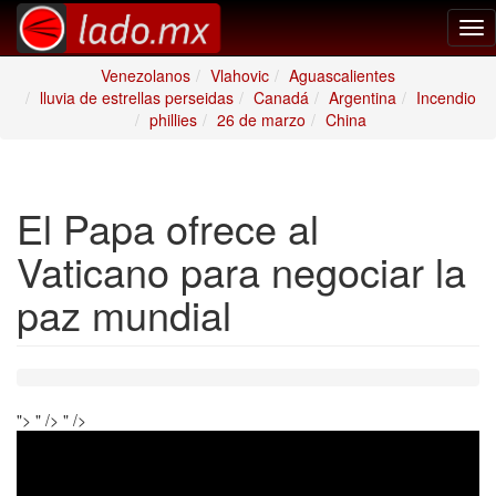
Tog
nav
Venezolanos
Vlahovic
Aguascalientes
lluvia de estrellas perseidas
Canadá
Argentina
Incendio
phillies
26 de marzo
China
El Papa ofrece al
Vaticano para negociar la
paz mundial
">
" />
" />