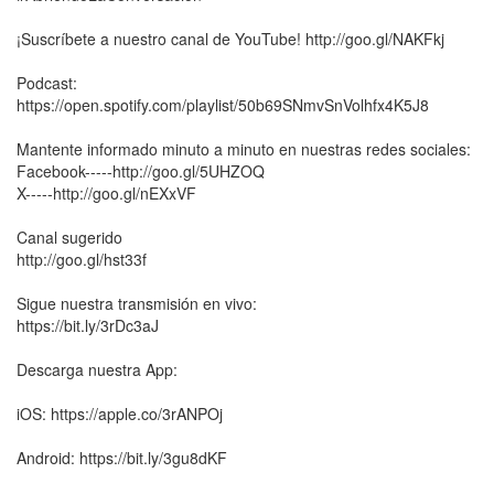
¡Suscríbete a nuestro canal de YouTube! http://goo.gl/NAKFkj
Podcast:
https://open.spotify.com/playlist/50b69SNmvSnVolhfx4K5J8
Mantente informado minuto a minuto en nuestras redes sociales:
Facebook-----http://goo.gl/5UHZOQ
X-----http://goo.gl/nEXxVF
Canal sugerido
http://goo.gl/hst33f
Sigue nuestra transmisión en vivo:
https://bit.ly/3rDc3aJ
Descarga nuestra App:
iOS: https://apple.co/3rANPOj
Android: https://bit.ly/3gu8dKF