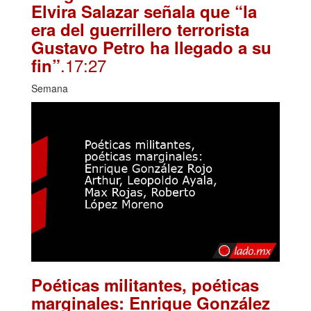
Elvira Salazar señala que “la
era del guerrillero terrorista
Gustavo Petro ha llegado a su
.17:27
fin”
Semana
Poéticas militantes, poéticas
marginales: Enrique González