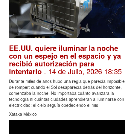
EE.UU. quiere iluminar la noche
con un espejo en el espacio y ya
recibió autorización para
. 14 de Julio, 2026 18:35
intentarlo
Durante miles de años hubo una regla que parecía imposible
de romper: cuando el Sol desaparecía detrás del horizonte,
comenzaba la noche. No importaba cuánto avanzara la
tecnología ni cuántas ciudades aprendieran a iluminarse con
electricidad: el cielo seguía obedeciendo el mis
Xataka México