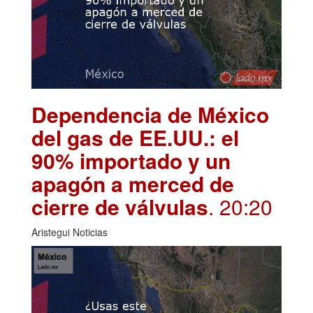
Dependencia de México
del gas de EE.UU.: el
90% importado y un
apagón a merced de
cierre de válvulas
. 20:20
Aristegui Noticias