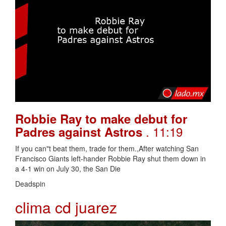
Robbie Ray to make debut for
. 11:19
Padres against Astros
If you can"t beat them, trade for them.,After watching San
Francisco Giants left-hander Robbie Ray shut them down in
a 4-1 win on July 30, the San Die
Deadspin
clima cd juarez