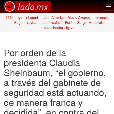
Tog
nav
2024
gemini omni
Latin American Music Awards
herencia
Pago
rayban meta
exilio
Perú
Sergio Mattarella
manchester city vs
Por orden de la
presidenta Claudia
Sheinbaum, “el gobierno,
a través del gabinete de
seguridad está actuando,
de manera franca y
decidida”, en contra del