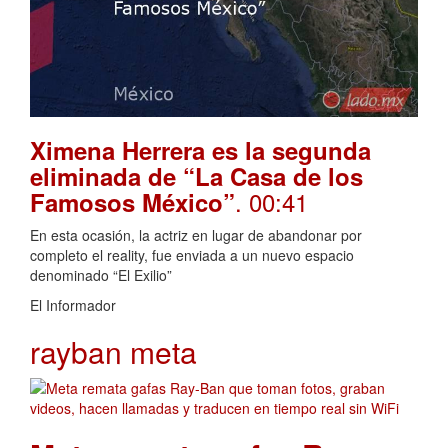
Ximena Herrera es la segunda
eliminada de “La Casa de los
. 00:41
Famosos México”
En esta ocasión, la actriz en lugar de abandonar por
completo el reality, fue enviada a un nuevo espacio
denominado “El Exilio”
El Informador
rayban meta