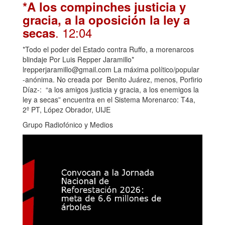
*A los compinches justicia y
gracia, a la oposición la ley a
. 12:04
secas
*Todo el poder del Estado contra Ruffo, a morenarcos
blindaje Por Luis Repper Jaramillo*
lrepperjaramillo@gmail.com La máxima político/popular
-anónima. No creada por Benito Juárez, menos, Porfirio
Díaz-: “a los amigos justicia y gracia, a los enemigos la
ley a secas” encuentra en el Sistema Morenarco: T4a,
2º PT, López Obrador, UIJE
Grupo Radiofónico y Medios