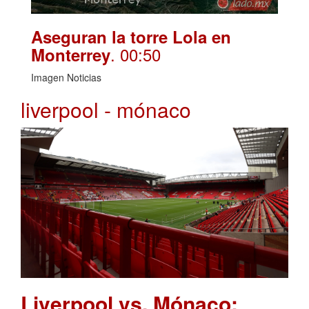
Aseguran la torre Lola en
. 00:50
Monterrey
Imagen Noticias
liverpool - mónaco
Liverpool vs. Mónaco: