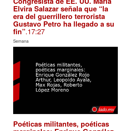
Congresista de EE. UU. María
Elvira Salazar señala que “la
era del guerrillero terrorista
Gustavo Petro ha llegado a su
.17:27
fin”
Semana
Poéticas militantes, poéticas