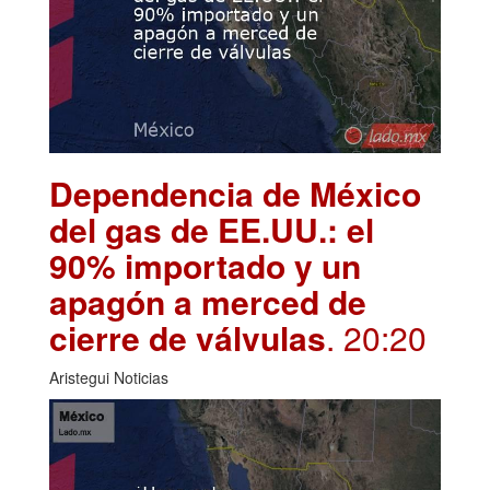
Dependencia de México
del gas de EE.UU.: el
90% importado y un
apagón a merced de
cierre de válvulas
. 20:20
Aristegui Noticias