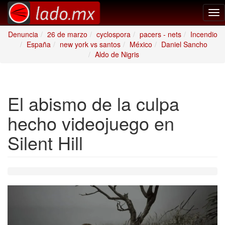
Tog
nav
Denuncia
26 de marzo
cyclospora
pacers - nets
Incendio
España
new york vs santos
México
Daniel Sancho
Aldo de Nigris
El abismo de la culpa
hecho videojuego en
Silent Hill