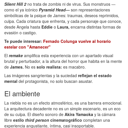
Silent Hill 2
no trata de zombis ni de virus. Sus monstruos —
como el ya icónico
Pyramid Head
—
son representaciones
simbólicas de la psique de James: traumas, deseos reprimidos,
culpa. Cada criatura que enfrenta, y cada personaje que conoce,
desde Angela hasta
Eddie
o
Laura,
encarna distintas formas de
evasión o castigo.
Te puede interesar:
Fernado Colunga vuelve al horario
estelar con "Amanecer"
El
remake
amplifica esta experiencia con un apartado visual
brutal y perturbador, a la altura del horror que habita en la mente
de
James.
No es
solo realista:
es macabro.
Las imágenes sangrientas y la suciedad
reflejan
el estado
mental
del protagonista, no solo buscan asustar.
El ambiente
La niebla no es un efecto atmosférico, es una barrera emocional.
La arquitectura decadente no es un simple escenario, es un eco
de su culpa. El diseño sonoro de
Akira Yamaoka
y la cámara
libre
estilo
third person
cinematográfico
completan una
experiencia angustiante, íntima, casi insoportable.