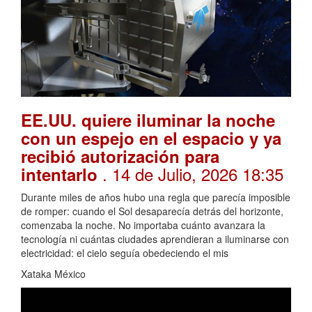
EE.UU. quiere iluminar la noche
con un espejo en el espacio y ya
recibió autorización para
. 14 de Julio, 2026 18:35
intentarlo
Durante miles de años hubo una regla que parecía imposible
de romper: cuando el Sol desaparecía detrás del horizonte,
comenzaba la noche. No importaba cuánto avanzara la
tecnología ni cuántas ciudades aprendieran a iluminarse con
electricidad: el cielo seguía obedeciendo el mis
Xataka México