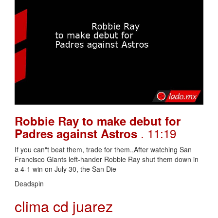
Robbie Ray to make debut for
. 11:19
Padres against Astros
If you can"t beat them, trade for them.,After watching San
Francisco Giants left-hander Robbie Ray shut them down in
a 4-1 win on July 30, the San Die
Deadspin
clima cd juarez