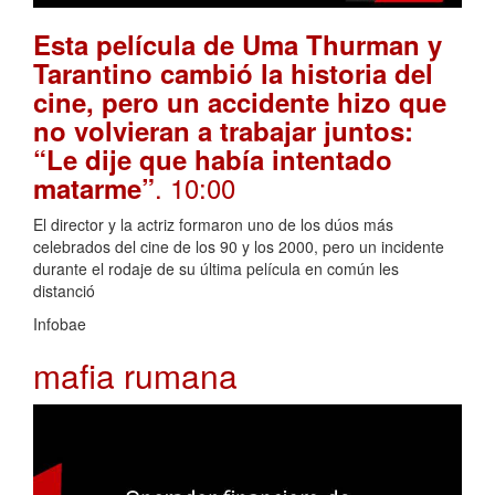
Esta película de Uma Thurman y
Tarantino cambió la historia del
cine, pero un accidente hizo que
no volvieran a trabajar juntos:
“Le dije que había intentado
. 10:00
matarme”
El director y la actriz formaron uno de los dúos más
celebrados del cine de los 90 y los 2000, pero un incidente
durante el rodaje de su última película en común les
distanció
Infobae
mafia rumana