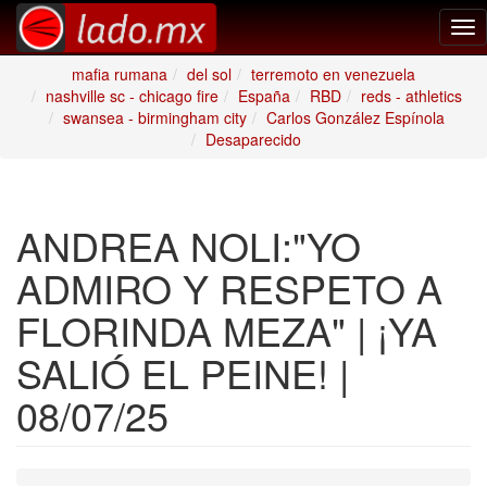
Tog
nav
mafia rumana
del sol
terremoto en venezuela
nashville sc - chicago fire
España
RBD
reds - athletics
swansea - birmingham city
Carlos González Espínola
Desaparecido
ANDREA NOLI:"YO
ADMIRO Y RESPETO A
FLORINDA MEZA" | ¡YA
SALIÓ EL PEINE! |
08/07/25