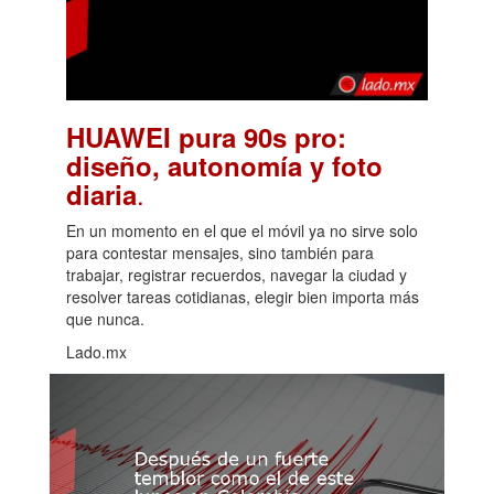
HUAWEI pura 90s pro:
diseño, autonomía y foto
.
diaria
En un momento en el que el móvil ya no sirve solo
para contestar mensajes, sino también para
trabajar, registrar recuerdos, navegar la ciudad y
resolver tareas cotidianas, elegir bien importa más
que nunca.
Lado.mx