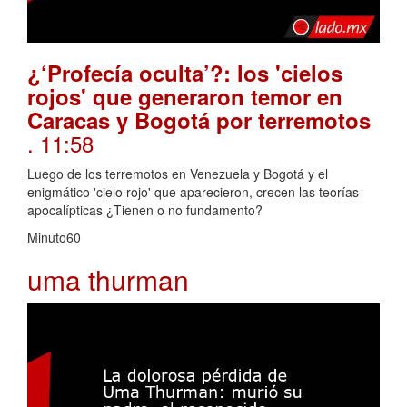
¿‘Profecía oculta’?: los 'cielos
rojos' que generaron temor en
Caracas y Bogotá por terremotos
. 11:58
Luego de los terremotos en Venezuela y Bogotá y el
enigmático 'cielo rojo' que aparecieron, crecen las teorías
apocalípticas ¿Tienen o no fundamento?
Minuto60
uma thurman