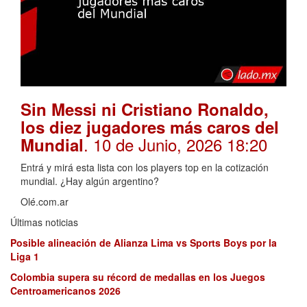
Sin Messi ni Cristiano Ronaldo,
los diez jugadores más caros del
. 10 de Junio, 2026 18:20
Mundial
Entrá y mirá esta lista con los players top en la cotización
mundial. ¿Hay algún argentino?
Olé.com.ar
Últimas noticias
Posible alineación de Alianza Lima vs Sports Boys por la
Liga 1
Colombia supera su récord de medallas en los Juegos
Centroamericanos 2026