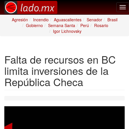
Tog
nav
Agresión
Incendio
Aguascalientes
Senador
Brasil
Gobierno
Semana Santa
Perú
Rosario
Igor Lichnovsky
Falta de recursos en BC
limita inversiones de la
República Checa