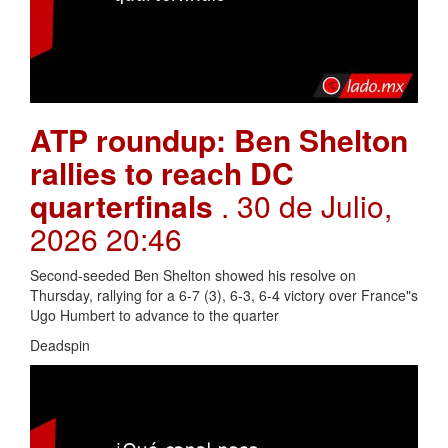
ATP roundup: Ben Shelton
rallies to reach DC
quarterfinals
. 30 de Julio,
2026 20:46
Second-seeded Ben Shelton showed his resolve on
Thursday, rallying for a 6-7 (3), 6-3, 6-4 victory over France"s
Ugo Humbert to advance to the quarter
Deadspin