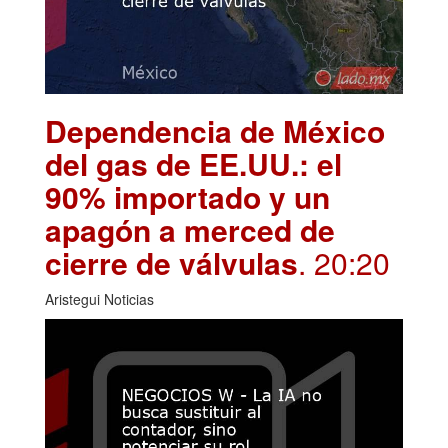
Dependencia de México
del gas de EE.UU.: el
90% importado y un
apagón a merced de
cierre de válvulas
. 20:20
Aristegui Noticias