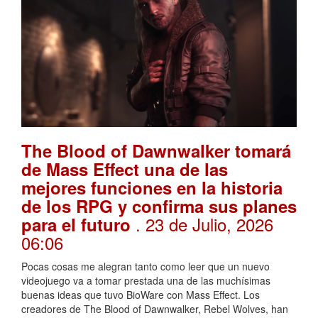
The Blood of Dawnwalker tomará
de Mass Effect una de las
mejores funciones en la historia
de los RPG y confirma sus planes
. 23 de Julio, 2026
para el futuro
06:06
Pocas cosas me alegran tanto como leer que un nuevo
videojuego va a tomar prestada una de las muchísimas
buenas ideas que tuvo BioWare con Mass Effect. Los
creadores de The Blood of Dawnwalker, Rebel Wolves, han