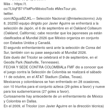
Más -: https://t.
co/7LVqFB71Fk#PorMéxicoTodo #MexTour pic.
twitter.
com/ADguaBZJKL— Selección Nacional (@miseleccionmx) July
8, 2025El equipo dirigido por Javier Aguirre se enfrentará a la
selección de Japón, el 6 de septiembre en el Oakland Coliseum
(Oakland, California); cabe recordar que los japoneses ya están
clasificados al Mundial 2026 que México organiza en conjunto
con Estados Unidos y Canadá.
El segundo enfrentamiento será ante la selección de Corea del
Sur, también con su pase asegurado al Mundial 2026.
Este duelo del Tricolor se celebrará el 9 de septiembre, en el
Geodis Park (Nashville, Tennessee).
FECHA Y SEDE CONTRA COLOMBIALa FMF dio a conocer que
el juego contra la Selección de Colombia se realizará el sábado
11 de octubre, en el AT&T Stadium (Dallas, Texas).
Mexicanos y colombianos se han enfrentado en 28 ocasiones,
con 10 triunfos para el conjunto azteca (29 goles a favor) y nueve
para los sudamericanos (27 goles a favor).
Curiosamente hay antecedente de un enfrentamiento de México
y Colombia en Dallas.
En el 2009, el Tricolor (con Javier Aguirre en la dirección técnica)