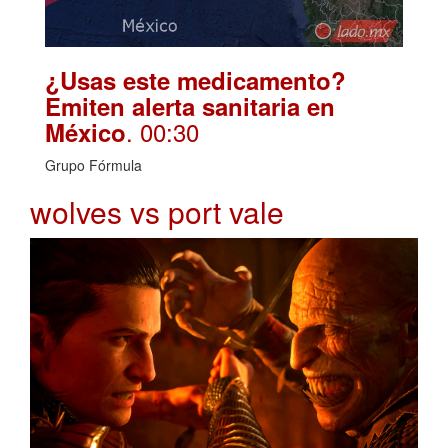
¿Usas este medicamento?
Emiten alerta sanitaria en
. 00:30
México
Grupo Fórmula
wolves vs port vale