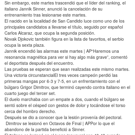
Sin embargo, este martes trascendió que el líder del ranking, el
italiano Jannik Sinner, anunció la cancelación de su
entrenamiento tras lesionarse este martes.
El nacido en la localidad de San Candido luce como uno de los
principales candidatos a llevarse el título, seguido por español
Carlos Alcaraz, que ocupa la segunda posición.
Novak Djokovic también figura en la lista de favoritos, el serbio
ocupa la sexta plaza.
Jannik encendió las alarmas este martes | AP“Haremos una
resonancia magnética para ver si hay algo más grave”, comentó
el deportista después del encuentro.
Las pruebas se esperan que sean realizadas este mismo martes.
Una victoria circunstancialEl tres veces campeón perdió las
primeras mangas por 6-3 y 7-5, en un enfrentamiento con el
búlgaro Grigor Dimitrov, que terminó cayendo contra italiano en el
cuarto juego del tercer set.
El duelo marchaba con un empate a dos, cuando el búlgaro se
sentó sobre el césped con gestos de dolor y tocándose el torso
cerca del hombro derecho.
Después se dio a conocer que la lesión provenía del pectoral.
Dimitrov se lesionó en Octavos de Final | APPor lo que el
abandono de la partida benefició a Sinner.