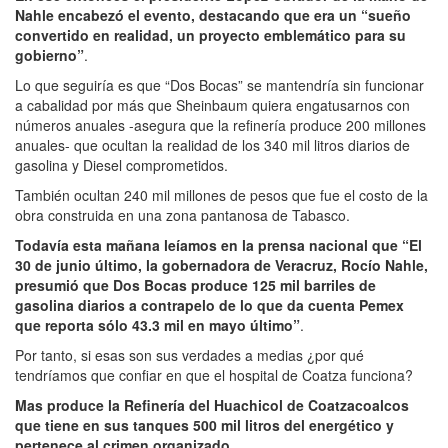
Nahle encabezó el evento, destacando que era un “sueño
convertido en realidad, un proyecto emblemático para su
gobierno”
.
Lo que seguiría es que “Dos Bocas” se mantendría sin funcionar
a cabalidad por más que Sheinbaum quiera engatusarnos con
números anuales -asegura que la refinería produce 200 millones
anuales- que ocultan la realidad de los 340 mil litros diarios de
gasolina y Diesel comprometidos.
También ocultan 240 mil millones de pesos que fue el costo de la
obra construida en una zona pantanosa de Tabasco.
Todavía esta mañana leíamos en la prensa nacional que “El
30 de junio último, la gobernadora de Veracruz, Rocío Nahle,
presumió que Dos Bocas produce 125 mil barriles de
gasolina diarios a contrapelo de lo que da cuenta Pemex
que reporta sólo 43.3 mil en mayo último”
.
Por tanto, si esas son sus verdades a medias ¿por qué
tendríamos que confiar en que el hospital de Coatza funciona?
Mas produce la Refinería del Huachicol de Coatzacoalcos
que tiene en sus tanques 500 mil litros del energético y
pertenece al crimen organizado
.