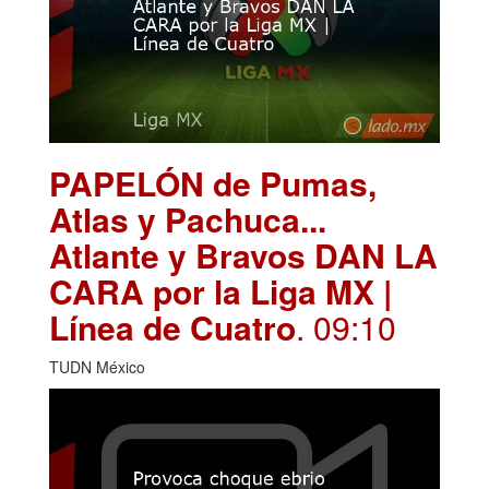
PAPELÓN de Pumas,
Atlas y Pachuca...
Atlante y Bravos DAN LA
CARA por la Liga MX |
Línea de Cuatro
. 09:10
TUDN México