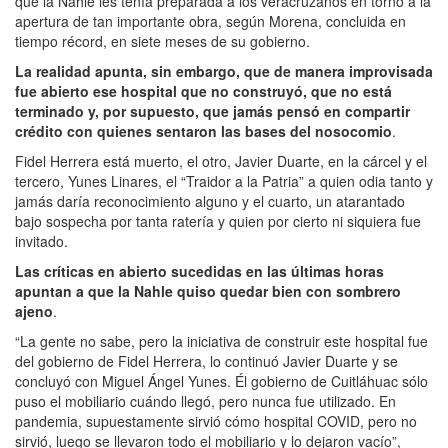
que la Nahle les tenía preparada a los veracruzanos en torno a la
apertura de tan importante obra, según Morena, concluida en
tiempo récord, en siete meses de su gobierno.
La realidad apunta, sin embargo, que de manera improvisada
fue abierto ese hospital que no construyó, que no está
terminado y, por supuesto, que jamás pensó en compartir
crédito con quienes sentaron las bases del nosocomio
.
Fidel Herrera está muerto, el otro, Javier Duarte, en la cárcel y el
tercero, Yunes Linares, el “Traidor a la Patria” a quien odia tanto y
jamás daría reconocimiento alguno y el cuarto, un atarantado
bajo sospecha por tanta ratería y quien por cierto ni siquiera fue
invitado.
Las críticas en abierto sucedidas en las últimas horas
apuntan a que la Nahle quiso quedar bien con sombrero
ajeno
.
“La gente no sabe, pero la iniciativa de construir este hospital fue
del gobierno de Fidel Herrera, lo continuó Javier Duarte y se
concluyó con Miguel Ángel Yunes. Él gobierno de Cuitláhuac sólo
puso el mobiliario cuándo llegó, pero nunca fue utilizado. En
pandemia, supuestamente sirvió cómo hospital COVID, pero no
sirvió, luego se llevaron todo el mobiliario y lo dejaron vacío”,