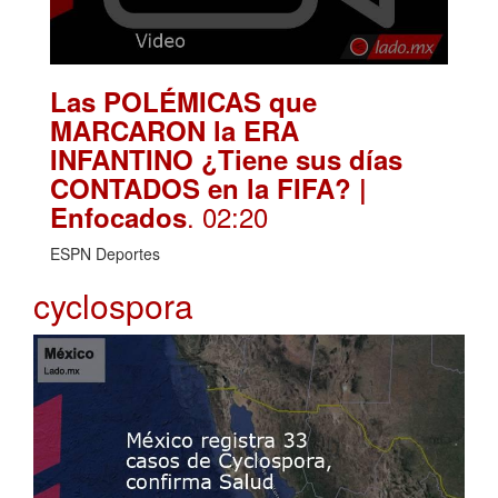
Las POLÉMICAS que
MARCARON la ERA
INFANTINO ¿Tiene sus días
CONTADOS en la FIFA? |
. 02:20
Enfocados
ESPN Deportes
cyclospora