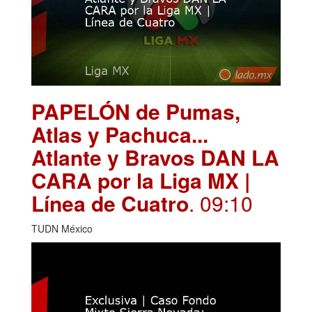
PAPELÓN de Pumas,
Atlas y Pachuca...
Atlante y Bravos DAN LA
CARA por la Liga MX |
Línea de Cuatro
. 09:10
TUDN México