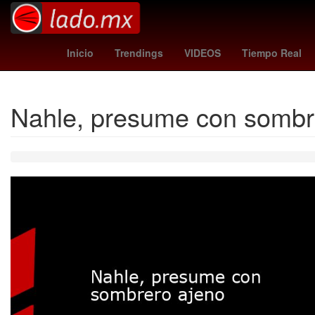
China
Calzada Zavalet
Inicio
Trendings
VIDEOS
Tiempo Real
Nahle, presume con sombr