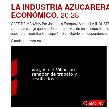
LA INDUSTRIA AZUCARER
ECONÓMICO
. 20:28
CAFÉ DE MAÑANA Por José Luis Enríquez Ambell LA IND
semanas se dijo que habría una reactivación en la industria azu
nuestra entidad (La Concepción, San Gabriel e Independencia,
Claudiaguerrero.mx