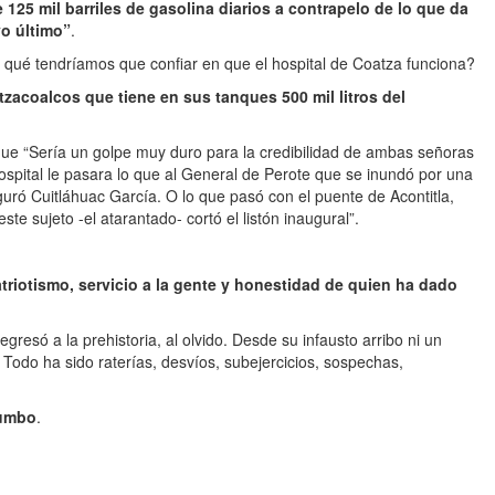
25 mil barriles de gasolina diarios a contrapelo de lo que da
o último”
.
 qué tendríamos que confiar en que el hospital de Coatza funciona?
zacoalcos que tiene en sus tanques 500 mil litros del
que “Sería un golpe muy duro para la credibilidad de ambas señoras
spital le pasara lo que al General de Perote que se inundó por una
guró Cuitláhuac García. O lo que pasó con el puente de Acontitla,
e sujeto -el atarantado- cortó el listón inaugural”.
triotismo, servicio a la gente y honestidad de quien ha dado
resó a la prehistoria, al olvido. Desde su infausto arribo ni un
 Todo ha sido raterías, desvíos, subejercicios, sospechas,
rumbo
.