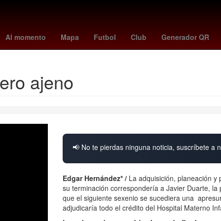
a
vincular linea
Aguascalientes
Senador
Perú
Pago
Brasil
Al momento
Mapa
Futbol
Club
Generador QR
ero ajeno
📢 No te pierdas ninguna noticia, suscríbete a n
Edgar Hernández* /
La adquisición, planeación y 
su terminación correspondería a Javier Duarte, la 
que el siguiente sexenio se sucediera una apresu
adjudicaría todo el crédito del Hospital Materno In