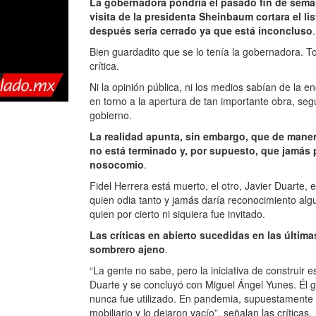
La gobernadora pondría el pasado fin de seman
visita de la presidenta Sheinbaum cortara el li
después sería cerrado ya que está inconcluso
.
Bien guardadito que se lo tenía la gobernadora. Tod
crítica.
Ni la opinión pública, ni los medios sabían de la 
en torno a la apertura de tan importante obra, se
gobierno.
La realidad apunta, sin embargo, que de maner
no está terminado y, por supuesto, que jamás 
nosocomio
.
Fidel Herrera está muerto, el otro, Javier Duarte, en
quien odia tanto y jamás daría reconocimiento algu
quien por cierto ni siquiera fue invitado.
Las críticas en abierto sucedidas en las últim
sombrero ajeno
.
“La gente no sabe, pero la iniciativa de construir e
Duarte y se concluyó con Miguel Ángel Yunes. Él g
nunca fue utilizado. En pandemia, supuestamente si
mobiliario y lo dejaron vacío”, señalan las críticas.