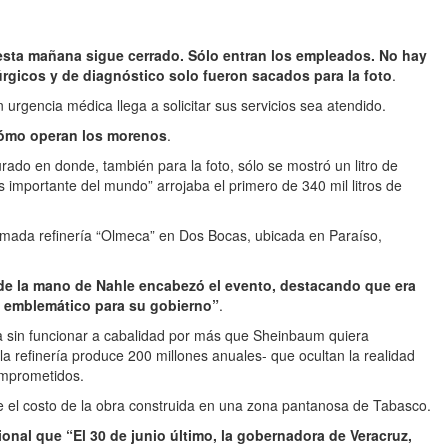
 esta mañana sigue cerrado. Sólo entran los empleados. No hay
rgicos y de diagnóstico solo fueron sacados para la foto
.
urgencia médica llega a solicitar sus servicios sea atendido.
cómo operan los morenos
.
do en donde, también para la foto, sólo se mostró un litro de
 importante del mundo” arrojaba el primero de 340 mil litros de
lamada refinería “Olmeca” en Dos Bocas, ubicada en Paraíso,
de la mano de Nahle encabezó el evento, destacando que era
o emblemático para su gobierno”
.
a sin funcionar a cabalidad por más que Sheinbaum quiera
 refinería produce 200 millones anuales- que ocultan la realidad
comprometidos.
e el costo de la obra construida en una zona pantanosa de Tabasco.
onal que “El 30 de junio último, la gobernadora de Veracruz,