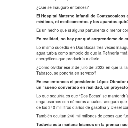
¿Qué se inauguró entonces?
El Hospital Materno Infantil de Coatzacoalcos
médicos, ni medicamentos y los aparatos quirú
Es un hecho que si alguna parturienta o menor con 
En realidad, no hay por qué sorprenderse de 
Lo mismo sucedió en Dos Bocas tres veces inaugura
agua turbia como símbolo de que la Refinería “más
energéticos que produciría a diario.
¿Cómo olvidar ese 2 de julio del 2022 en que la l
Tabasco, se pondría en servicio?
En ese entonces el presidente López Obrador 
un “sueño convertido en realidad, un proyect
Lo que seguiría es que “Dos Bocas” se mantendrí
engatusarnos con números anuales -asegura que la
de los 340 mil litros diarios de gasolina y Diesel 
También ocultan 240 mil millones de pesos que fu
Todavía esta mañana leíamos en la prensa naci