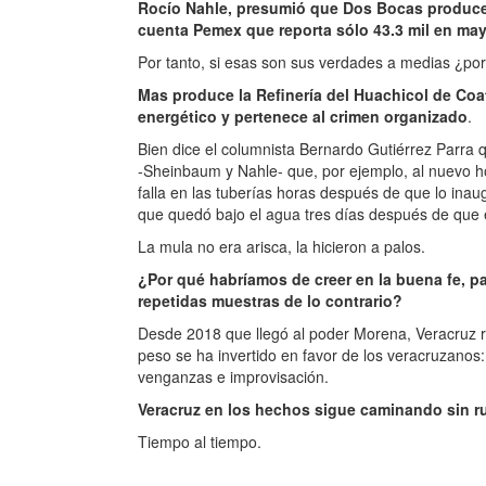
Rocío Nahle, presumió que Dos Bocas produce 1
cuenta Pemex que reporta sólo 43.3 mil en may
Por tanto, si esas son sus verdades a medias ¿por
Mas produce la Refinería del Huachicol de Coat
energético y pertenece al crimen organizado
.
Bien dice el columnista Bernardo Gutiérrez Parra 
-Sheinbaum y Nahle- que, por ejemplo, al nuevo ho
falla en las tuberías horas después de que lo inau
que quedó bajo el agua tres días después de que est
La mula no era arisca, la hicieron a palos.
¿Por qué habríamos de creer en la buena fe, pa
repetidas muestras de lo contrario?
Desde 2018 que llegó al poder Morena, Veracruz reg
peso se ha invertido en favor de los veracruzanos:
venganzas e improvisación.
Veracruz en los hechos sigue caminando sin 
Tiempo al tiempo.