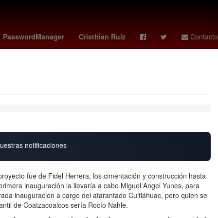
Argentina
Scotiabank
PasswordManager
Cristhian Ruiz
Contacto
uestras notificaciones
proyecto fue de Fidel Herrera, los cimentación y construcción hasta
primera inauguración la llevaría a cabo Miguel Angel Yunes, para
rada inauguración a cargo del atarantado Cuitláhuac, pero quien se
fantil de Coatzacoalcos sería Rocío Nahle.