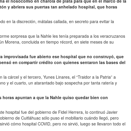
a el nosocomio en charola de plata para que en el marco de la
stón y abriera sus puertas tan anhelado hospital, que horas
o en la discreción, mátalas callada, en secreto para evitar la
enorme sorpresa que la Nahle les tenía preparada a los veracruzanos
gún Morena, concluida en tiempo récord, en siete meses de su
a improvisada fue abierto ese hospital que no construyó, que
pensó en compartir crédito con quienes sentaron las bases del
 la cárcel y el tercero, Yunes Linares, el “Traidor a la Patria” a
no y el cuarto, un atarantado bajo sospecha por tanta ratería y
as horas apuntan a que la Nahle quiso quedar bien con
ste hospital fue del gobierno de Fidel Herrera, lo continuó Javier
obierno de Cuitláhuac sólo puso el mobiliario cuándo llegó, pero
rvió cómo hospital COVID, pero no sirvió, luego se llevaron todo el