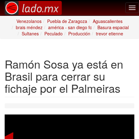
Tog
nav
Venezolanos
Puebla de Zaragoza
Aguascalientes
brais méndez
américa - san diego fc
Basura espacial
Sultanes
Peculado
Producción
trevor etienne
Ramón Sosa ya está en
Brasil para cerrar su
fichaje por el Palmeiras