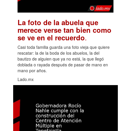
La foto de la abuela que
merece verse tan bien como
.
se ve en el recuerdo
Casi toda familia guarda una foto vieja que quiere
rescatar: la de la boda de los abuelos, la del
bautizo de alguien que ya no está, la que llegó
doblada o rayada después de pasar de mano en
mano por años.
Lado.mx