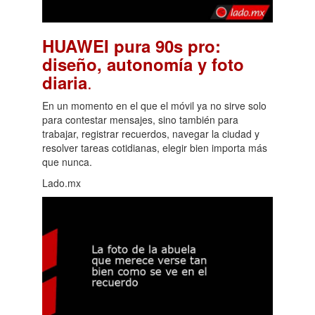
HUAWEI pura 90s pro:
diseño, autonomía y foto
.
diaria
En un momento en el que el móvil ya no sirve solo
para contestar mensajes, sino también para
trabajar, registrar recuerdos, navegar la ciudad y
resolver tareas cotidianas, elegir bien importa más
que nunca.
Lado.mx