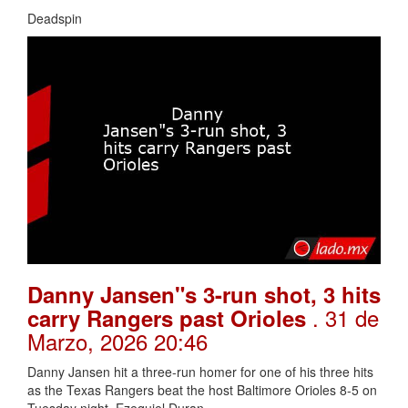
Deadspin
Danny Jansen"s 3-run shot, 3 hits
. 31 de
carry Rangers past Orioles
Marzo, 2026 20:46
Danny Jansen hit a three-run homer for one of his three hits
as the Texas Rangers beat the host Baltimore Orioles 8-5 on
Tuesday night.,Ezequiel Duran