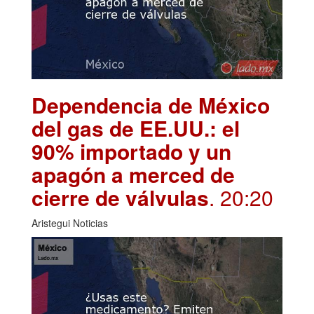
Dependencia de México
del gas de EE.UU.: el
90% importado y un
apagón a merced de
cierre de válvulas
. 20:20
Aristegui Noticias