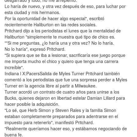
desgarrado y todo, no me arrepiento.
Lo haría de nuevo, y otra vez después de eso, para luchar por
esta ciudad y mis hermanos.
Por la oportunidad de hacer algo especial", escribió
recientemente Haliburton en las redes sociales.
Pritchard dijo a los periodistas el lunes que la mentalidad de
Haliburton "simplemente te muestra qué tipo de chico es.
""Si me preguntas, ¿lo haría una y otra vez? No lo haría.
No lo haría", expresó Pritchard.
"Si supiera que se iba a lesionar, sacrificaría ese juego porque
me importa mucho el chico y quiero que tenga una carrera
increíble".
Indiana l X:PacersSalida de Myles Turner Pritchard también
comentó a los periodistas que fue una sorpresa perder a Myles
Turner en la agencia libre al partir a Milwaukee.
Turner acordó un contrato de cuatro años para unirse a los
Bucks, quienes dejaron en libertad estelar Damian Lillard para
hacer posible la adquisición.
"Lo sé, que Herb Simon y Steven Rales y la familia Simon
estaban completamente preparados para adentrarse en el
impuesto para retenerlo", manifestó Pritchard.
"Realmente queríamos hacer eso, y estábamos negociando de
buena fe.