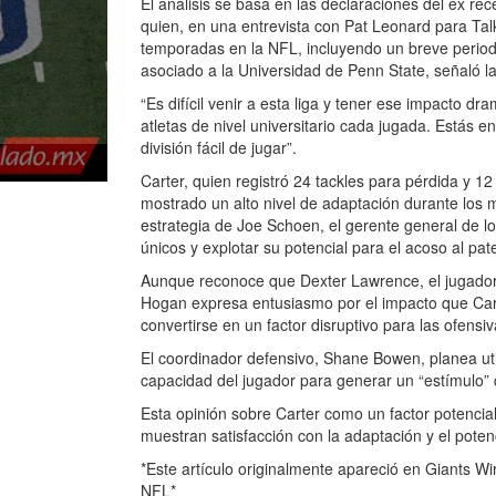
El análisis se basa en las declaraciones del ex r
quien, en una entrevista con Pat Leonard para Tal
temporadas en la NFL, incluyendo un breve periodo
asociado a la Universidad de Penn State, señaló la
“Es difícil venir a esta liga y tener ese impacto d
atletas de nivel universitario cada jugada. Estás 
división fácil de jugar”.
Carter, quien registró 24 tackles para pérdida y 1
mostrado un alto nivel de adaptación durante los 
estrategia de Joe Schoen, el gerente general de l
únicos y explotar su potencial para el acoso al pat
Aunque reconoce que Dexter Lawrence, el jugador m
Hogan expresa entusiasmo por el impacto que Cart
convertirse en un factor disruptivo para las ofensiv
El coordinador defensivo, Shane Bowen, planea uti
capacidad del jugador para generar un “estímulo” 
Esta opinión sobre Carter como un factor potencia
muestran satisfacción con la adaptación y el potenc
*Este artículo originalmente apareció en Giants Wi
NFL*