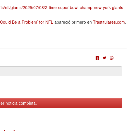
orts/nfl/giants/2025/07/08/2-time-super-bowl-champ-new-york-giants-
Could Be a Problem’ for NFL
apareció primero en
Trastitulares.com
.
er noticia completa.