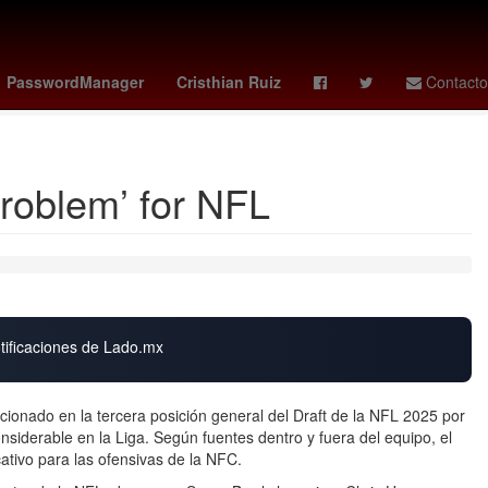
 es el día del padre
Miércoles
Escuela
PasswordManager
Cristhian Ruiz
Contacto
co vs corea del sur
roblem’ for NFL
otificaciones de Lado.mx
cionado en la tercera posición general del Draft de la NFL 2025 por
siderable en la Liga. Según fuentes dentro y fuera del equipo, el
cativo para las ofensivas de la NFC.