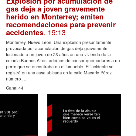
Explosión por acumulación de
gas deja a joven gravemente
herido en Monterrey; emiten
recomendaciones para prevenir
. 19:13
accidentes
Monterrey, Nuevo León. Una explosión presuntamente
provocada por acumulación de gas dejó gravemente
lesionado a un joven de 23 años en una vivienda de la
colonia Buenos Aires, además de causar quemaduras a un
perro que se encontraba en el inmueble. El incidente se
registró en una casa ubicada en la calle Macario Pérez
número …
Canal 44