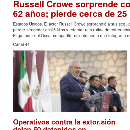
Russell Crowe sorprende con
62 años; pierde cerca de 25 
Estados Unidos. El actor Russell Crowe sorprendió a sus seguid
perder alrededor de 25 kilos y retomar una rutina de entrenami
El ganador del Oscar compartió recientemente una fotografía de
Canal 44
Operativos contra la extor.sión
dejan 50 detenidos en