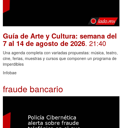
Guía de Arte y Cultura: semana del
. 21:40
7 al 14 de agosto de 2026
Una agenda completa con variadas propuestas: música, teatro,
cine, ferias, muestras y cursos que componen un programa de
imperdibles
Infobae
fraude bancario