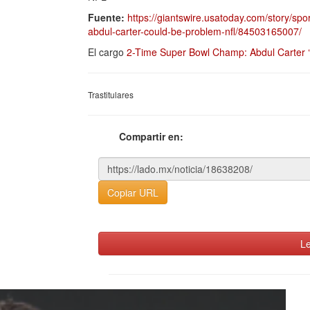
Fuente:
https://giantswire.usatoday.com/story/sp
abdul-carter-could-be-problem-nfl/84503165007/
El cargo
2-Time Super Bowl Champ: Abdul Carter ‘
Trastitulares
Compartir en:
Copiar URL
Le