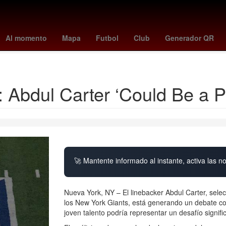
nal de usuarios de telefonía móvil
clima celaya
greenland
cuándo
Al momento
Mapa
Futbol
Club
Generador QR
ndo Nacional de la Vivienda para los Trabajadores
cuando juega mexi
Abdul Carter ‘Could Be a P
🚀 Mantente informado al instante, activa las n
Nueva York, NY – El linebacker Abdul Carter, selec
los New York Giants, está generando un debate con
joven talento podría representar un desafío signifi