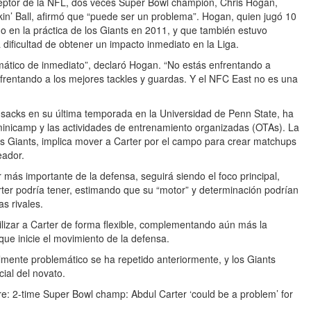
eceptor de la NFL, dos veces Super Bowl champion, Chris Hogan,
kin’ Ball, afirmó que “puede ser un problema”. Hogan, quien jugó 10
 en la práctica de los Giants en 2011, y que también estuvo
 dificultad de obtener un impacto inmediato en la Liga.
ramático de inmediato”, declaró Hogan. “No estás enfrentando a
enfrentando a los mejores tackles y guardas. Y el NFC East no es una
2 sacks en su última temporada en la Universidad de Penn State, ha
minicamp y las actividades de entrenamiento organizadas (OTAs). La
os Giants, implica mover a Carter por el campo para crear matchups
eador.
ás importante de la defensa, seguirá siendo el foco principal,
er podría tener, estimando que su “motor” y determinación podrían
as rivales.
lizar a Carter de forma flexible, complementando aún más la
que inicie el movimiento de la defensa.
lmente problemático se ha repetido anteriormente, y los Giants
ial del novato.
re: 2-time Super Bowl champ: Abdul Carter ‘could be a problem’ for