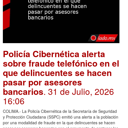
Policía Cibernética alerta
sobre fraude telefónico en el
que delincuentes se hacen
pasar por asesores
bancarios
. 31 de Julio, 2026
16:06
COLIMA.- La Policía Cibernética de la Secretaría de Seguridad
y Protección Ciudadana (SSPC) emitió una alerta a la población
por una modalidad de fraude en la que delincuentes se hacen