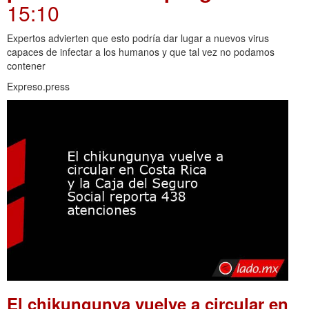
15:10
Expertos advierten que esto podría dar lugar a nuevos virus
capaces de infectar a los humanos y que tal vez no podamos
contener
Expreso.press
El chikungunya vuelve a circular en