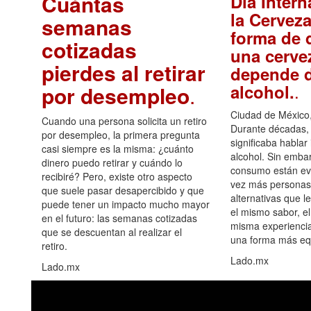
Cuántas
Día Intern
la Cerveza
semanas
forma de d
cotizadas
una cerve
pierdes al retirar
depende d
.
alcohol.
por desempleo
.
Ciudad de México,
Cuando una persona solicita un retiro
Durante décadas, 
por desempleo, la primera pregunta
significaba hablar
casi siempre es la misma: ¿cuánto
alcohol. Sin embar
dinero puedo retirar y cuándo lo
consumo están ev
recibiré? Pero, existe otro aspecto
vez más personas
que suele pasar desapercibido y que
alternativas que l
puede tener un impacto mucho mayor
el mismo sabor, el
en el futuro: las semanas cotizadas
misma experiencia
que se descuentan al realizar el
una forma más equ
retiro.
Lado.mx
Lado.mx