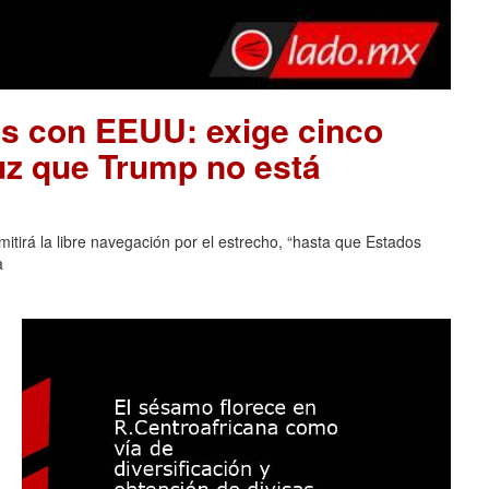
es con EEUU: exige cinco
uz que Trump no está
tirá la libre navegación por el estrecho, “hasta que Estados
a