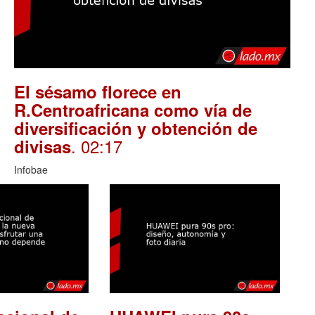
El sésamo florece en
R.Centroafricana como vía de
diversificación y obtención de
. 02:17
divisas
Infobae