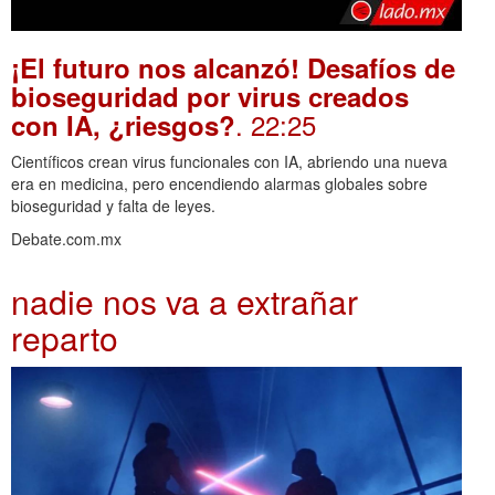
¡El futuro nos alcanzó! Desafíos de
bioseguridad por virus creados
. 22:25
con IA, ¿riesgos?
Científicos crean virus funcionales con IA, abriendo una nueva
era en medicina, pero encendiendo alarmas globales sobre
bioseguridad y falta de leyes.
Debate.com.mx
nadie nos va a extrañar
reparto