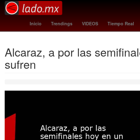
Evangelio de hoy
chargers - vikings
Inicio
Trendings
VIDEOS
Tiempo Real
Alcaraz, a por las semifin
sufren