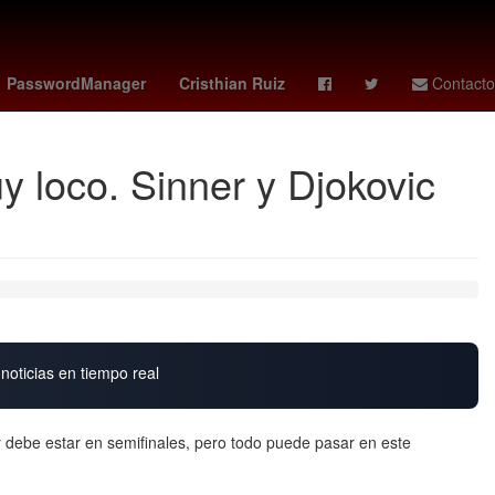
idense
2024
Cashless
Usumacinta
PasswordManager
Cristhian Ruiz
Contacto
y loco. Sinner y Djokovic
noticias en tiempo real
 debe estar en semifinales, pero todo puede pasar en este