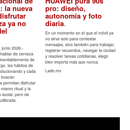
acional de
HUAWEI pura 90s
: la nueva
pro: diseño,
isfrutar
autonomía y foto
.
za ya no
diaria
el
En un momento en el que el móvil ya
no sirve solo para contestar
mensajes, sino también para trabajar,
 junio 2026.-
registrar recuerdos, navegar la ciudad
hablar de cerveza
y resolver tareas cotidianas, elegir
 inevitablemente de
bien importa más que nunca.
go, los hábitos de
Lado.mx
olucionando y cada
 buscan
es permitan disfrutar
 mismo ritual y la
 social, pero de
ilibrada.