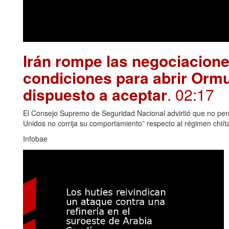
Irán rompe las negociacion
condiciones para abrir Orm
dispuesto a aceptar
. 02:17
El Consejo Supremo de Seguridad Nacional advirtió que no permi
Unidos no corrija su comportamiento” respecto al régimen chiít
Infobae