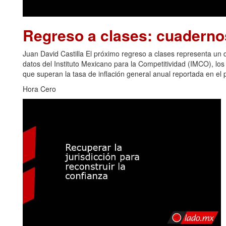
Regreso a clases: cuadern
Juan David Castilla El próximo regreso a clases representa u
datos del Instituto Mexicano para la Competitividad (IMCO), los
que superan la tasa de inflación general anual reportada en el p
Hora Cero