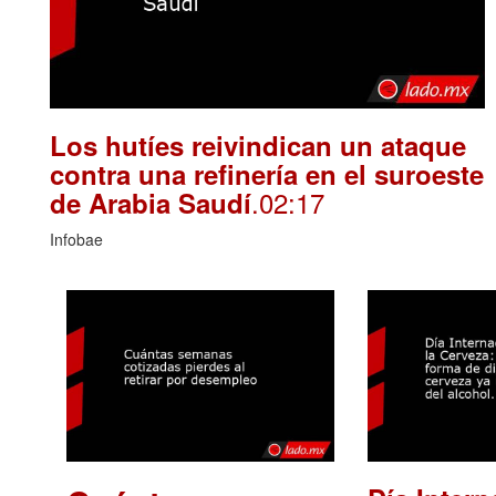
Los hutíes reivindican un ataque
contra una refinería en el suroeste
.02:17
de Arabia Saudí
Infobae