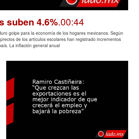
os suben 4.6%
.00:44
n duro golpe para la economía de los hogares mexicanos. Según
 precios de los artículos escolares han registrado incrementos
aís. La inflación general anual