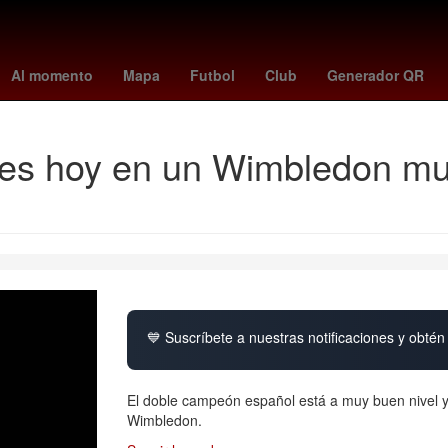
China
Gobierno
cometa interestelar
Barbados
Dólar estadoun
Al momento
Mapa
Futbol
Club
Generador QR
ales hoy en un Wimbledon mu
💙 Suscríbete a nuestras notificaciones y obtén 
El doble campeón español está a muy buen nivel y
Wimbledon.