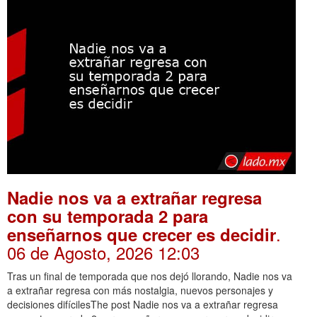
Nadie nos va a extrañar regresa
con su temporada 2 para
.
enseñarnos que crecer es decidir
06 de Agosto, 2026 12:03
Tras un final de temporada que nos dejó llorando, Nadie nos va
a extrañar regresa con más nostalgia, nuevos personajes y
decisiones difícilesThe post Nadie nos va a extrañar regresa